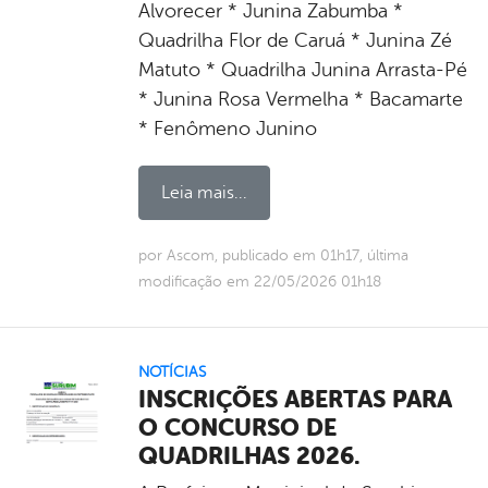
Alvorecer * Junina Zabumba *
Quadrilha Flor de Caruá * Junina Zé
Matuto * Quadrilha Junina Arrasta-Pé
* Junina Rosa Vermelha * ⁠Bacamarte
* Fenômeno Junino
Leia mais...
por Ascom, publicado em 01h17, última
modificação em 22/05/2026 01h18
NOTÍCIAS
INSCRIÇÕES ABERTAS PARA
O CONCURSO DE
QUADRILHAS 2026.