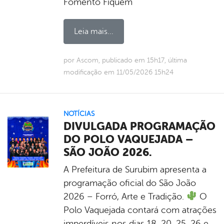
Fomento Fiquem
Leia mais...
por Ascom, publicado em 15h17, última
modificação em 11/05/2026 15h24
NOTÍCIAS
DIVULGADA PROGRAMAÇÃO
DO POLO VAQUEJADA –
SÃO JOÃO 2026.
A Prefeitura de Surubim apresenta a
programação oficial do São João
2026 – Forró, Arte e Tradição.
O
Polo Vaquejada contará com atrações
imperdíveis nos dias 18, 20, 25, 26 e