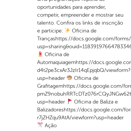
oportunidades para aprender,
competir, empreender e mostrar seu
talento. Confira os links de inscrição
e participe:
Oficina de
Trançashttps://docs.google.com/for
usp=sharing&ouid=1183919766478334
Oficina de
Automaquiagemhttps://docs.google.c
d4t2pe3cxAr3JzIr14qEpjqbQ/viewform?
usp=header
Oficina de
Grafitagemhttps://docs.google.com/fo
pmZ9nobuhRRTcDTz076rCQyJNGw626
usp=header
Oficina de Baliza e
Balizadoreshttps://docs.google.com/
r7jZHZqu9AtA/viewform?usp=header
Ação