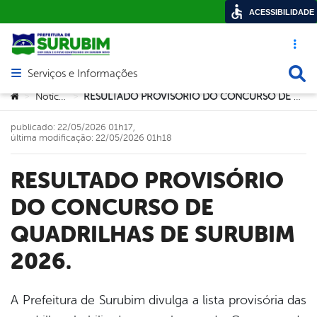
ACESSIBILIDADE
Acesso ráp
Busca
Serviços e Informações
Abrir menu principal de navegação
Você está aqui:
Notícias
RESULTADO PROVISÓRIO DO CONCURSO DE QUADRILHAS DE SURUBIM 2026.
>
>
publicado: 22/05/2026 01h17,
última modificação: 22/05/2026 01h18
RESULTADO PROVISÓRIO
DO CONCURSO DE
QUADRILHAS DE SURUBIM
2026.
A Prefeitura de Surubim divulga a lista provisória das