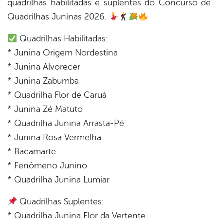
quadrilhas habilitadas e suplentes do Concurso de
book
Quadrilhas Juninas 2026.
Quadrilhas Habilitadas:
er
* Junina Origem Nordestina
* Junina Alvorecer
din
* Junina Zabumba
* Quadrilha Flor de Caruá
* Junina Zé Matuto
* Quadrilha Junina Arrasta-Pé
* Junina Rosa Vermelha
* ⁠Bacamarte
* Fenômeno Junino
* Quadrilha Junina Lumiar
Quadrilhas Suplentes:
* Quadrilha Junina Flor da Vertente