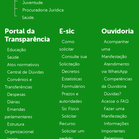
Juventude.
Procuradoria Jurídica.
Saúde.
Portal da
E-sic
Ouvidoria
Transparência
Como
Acompanhar
solicitar
uma
Educação
Consulte sua
Manifestação
Saúde
Solicitação
Atendimento
Atos normativos
Decretos
via WhatsApp
Central de Dúvidas
Estatísticas
Competências
Convênios e
Formulários
da Ouvidoria
Transferências
Prazos e
Dúvidas?
Despesas
autoridades
Acesse o FAQ
Diárias
Sic Físico
Fazer uma
Emendas
Solicitar
Manifestação
parlamentares
Recurso
Informações
Estrutura
Solicitar um
Importantes
Organizacional
pedido
Relatórios