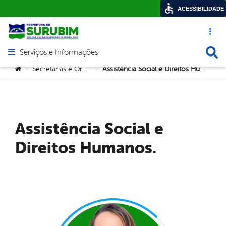
ACESSIBILIDADE
Acesso ráp
Busca
Serviços e Informações
Abrir menu principal de navegação
Você está aqui:
Secretarias e Orgãos
Assistência Social e Direitos Humanos.
>
>
Assistência Social e
Direitos Humanos.