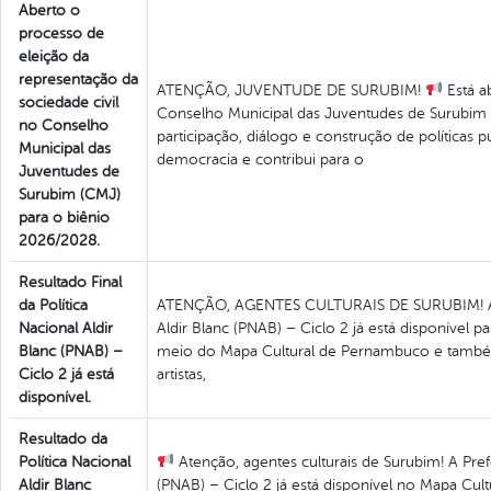
Aberto o
processo de
eleição da
representação da
ATENÇÃO, JUVENTUDE DE SURUBIM!
Está a
sociedade civil
Conselho Municipal das Juventudes de Surubim 
no Conselho
participação, diálogo e construção de políticas p
Municipal das
democracia e contribui para o
Juventudes de
Surubim (CMJ)
para o biênio
2026/2028.
Resultado Final
da Política
ATENÇÃO, AGENTES CULTURAIS DE SURUBIM! A Pref
Nacional Aldir
Aldir Blanc (PNAB) – Ciclo 2 já está disponível
Blanc (PNAB) –
meio do Mapa Cultural de Pernambuco e também 
Ciclo 2 já está
artistas,
disponível.
Resultado da
Política Nacional
Atenção, agentes culturais de Surubim! A Pref
Aldir Blanc
(PNAB) – Ciclo 2 já está disponível no Mapa Cu