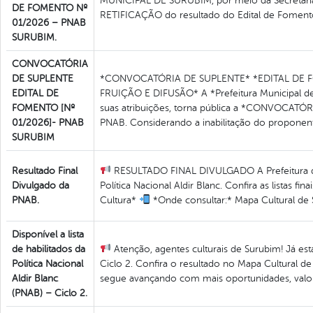
MUNICIPAL DE SURUBIM, por meio da Secretaria d
DE FOMENTO Nº
RETIFICAÇÃO do resultado do Edital de Foment
01/2026 – PNAB
SURUBIM.
CONVOCATÓRIA
DE SUPLENTE
*CONVOCATÓRIA DE SUPLENTE* *EDITAL DE F
EDITAL DE
FRUIÇÃO E DIFUSÃO* A *Prefeitura Municipal de
FOMENTO [Nº
suas atribuições, torna pública a *CONVOCATÓRI
01/2026]- PNAB
PNAB. Considerando a inabilitação do proponen
SURUBIM
Resultado Final
RESULTADO FINAL DIVULGADO A Prefeitura de S
Divulgado da
Política Nacional Aldir Blanc. Confira as listas fi
PNAB.
Cultura*
*Onde consultar:* Mapa Cultural de 
Disponível a lista
de habilitados da
Atenção, agentes culturais de Surubim! Já está 
Política Nacional
Ciclo 2. Confira o resultado no Mapa Cultural d
Aldir Blanc
segue avançando com mais oportunidades, valoriz
(PNAB) – Ciclo 2.