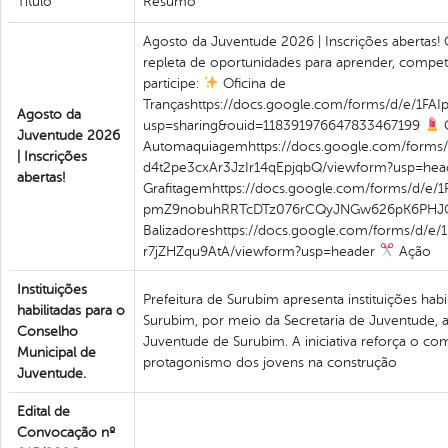
Titulo
Resumo
Agosto da Juventude 2026 | Inscrições aberta
repleta de oportunidades para aprender, competir
participe:
Oficina de
Trançashttps://docs.google.com/forms/d/e/1
Agosto da
usp=sharing&ouid=118391976647833467199
O
Juventude 2026
Automaquiagemhttps://docs.google.com/forms
| Inscrições
d4t2pe3cxAr3JzIr14qEpjqbQ/viewform?usp=he
abertas!
Grafitagemhttps://docs.google.com/forms/d/e/
pmZ9nobuhRRTcDTz076rCQyJNGw626pK6PHJO
Balizadoreshttps://docs.google.com/forms/d/
r7jZHZqu9AtA/viewform?usp=header
Ação
Instituições
Prefeitura de Surubim apresenta instituições hab
habilitadas para o
Surubim, por meio da Secretaria de Juventude, a
Conselho
Juventude de Surubim. A iniciativa reforça o co
Municipal de
protagonismo dos jovens na construção
Juventude.
Edital de
Convocação nº