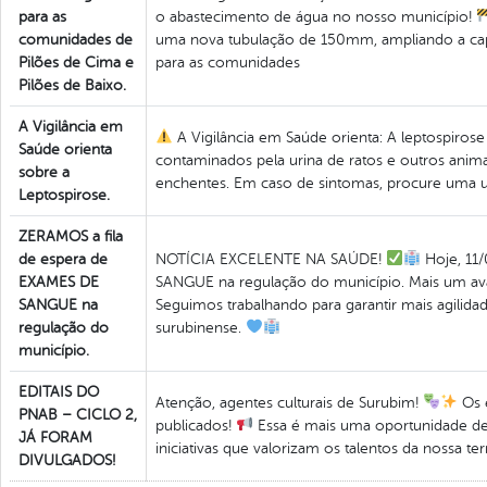
para as
o abastecimento de água no nosso município!
comunidades de
uma nova tubulação de 150mm, ampliando a capa
Pilões de Cima e
para as comunidades
Pilões de Baixo.
A Vigilância em
A Vigilância em Saúde orienta: A leptospiros
Saúde orienta
contaminados pela urina de ratos e outros anim
sobre a
enchentes. Em caso de sintomas, procure uma 
Leptospirose.
ZERAMOS a fila
de espera de
NOTÍCIA EXCELENTE NA SAÚDE!
Hoje, 11/
EXAMES DE
SANGUE na regulação do município. Mais um av
SANGUE na
Seguimos trabalhando para garantir mais agilid
regulação do
surubinense.
município.
EDITAIS DO
Atenção, agentes culturais de Surubim!
Os e
PNAB – CICLO 2,
publicados!
Essa é mais uma oportunidade de f
JÁ FORAM
iniciativas que valorizam os talentos da nossa ter
DIVULGADOS!