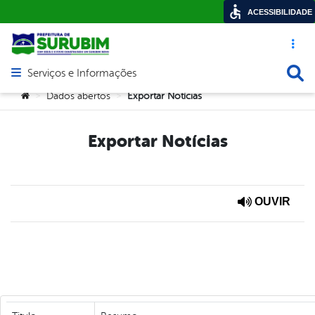
ACESSIBILIDADE
Acesso ráp
Busca
Serviços e Informações
Abrir menu principal de navegação
Você está aqui:
Dados abertos
Exportar Notícias
>
>
Exportar Notícias
OUVIR