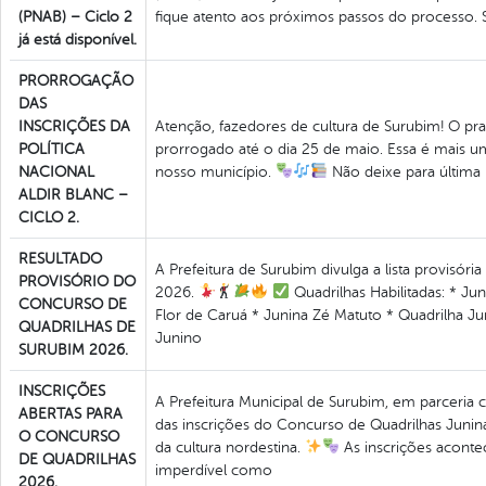
(PNAB) – Ciclo 2
fique atento aos próximos passos do processo. Se
já está disponível.
PRORROGAÇÃO
DAS
INSCRIÇÕES DA
Atenção, fazedores de cultura de Surubim! O prazo
POLÍTICA
prorrogado até o dia 25 de maio. Essa é mais uma
NACIONAL
nosso município.
Não deixe para última
ALDIR BLANC –
CICLO 2.
RESULTADO
A Prefeitura de Surubim divulga a lista provisóri
PROVISÓRIO DO
2026.
Quadrilhas Habilitadas: * J
CONCURSO DE
Flor de Caruá * Junina Zé Matuto * Quadrilha J
QUADRILHAS DE
Junino
SURUBIM 2026.
INSCRIÇÕES
A Prefeitura Municipal de Surubim, em parceria 
ABERTAS PARA
das inscrições do Concurso de Quadrilhas Junin
O CONCURSO
da cultura nordestina.
As inscrições aconte
DE QUADRILHAS
imperdível como
2026.