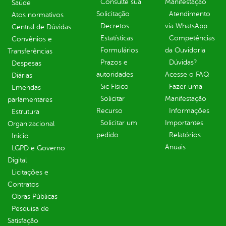
Consulte sua
Manifestação
Saúde
Solicitação
Atendimento
Atos normativos
Decretos
via WhatsApp
Central de Dúvidas
Estatísticas
Competências
Convênios e
Formulários
da Ouvidoria
Transferências
Prazos e
Dúvidas?
Despesas
autoridades
Acesse o FAQ
Diárias
Sic Físico
Fazer uma
Emendas
Solicitar
Manifestação
parlamentares
Recurso
Informações
Estrutura
Solicitar um
Importantes
Organizacional
pedido
Relatórios
Inicio
Anuais
LGPD e Governo
Digital
Licitações e
Contratos
Obras Públicas
Pesquisa de
Satisfação