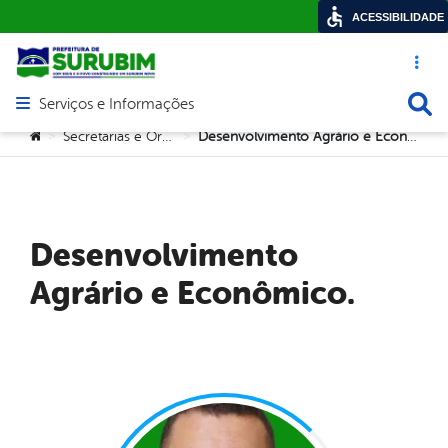
ACESSIBILIDADE
Acesso ráp
Busca
Serviços e Informações
Abrir menu principal de navegação
Você está aqui:
Secretarias e Orgãos
Desenvolvimento Agrário e Econômico.
>
>
Desenvolvimento
Agrário e Econômico.