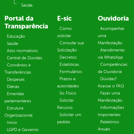
Saúde.
Portal da
E-sic
Ouvidoria
Transparência
Como
Acompanhar
solicitar
uma
Educação
Consulte sua
Manifestação
Saúde
Solicitação
Atendimento
Atos normativos
Decretos
via WhatsApp
Central de Dúvidas
Estatísticas
Competências
Convênios e
Formulários
da Ouvidoria
Transferências
Prazos e
Dúvidas?
Despesas
autoridades
Acesse o FAQ
Diárias
Sic Físico
Fazer uma
Emendas
Solicitar
Manifestação
parlamentares
Recurso
Informações
Estrutura
Solicitar um
Importantes
Organizacional
pedido
Relatórios
Inicio
Anuais
LGPD e Governo