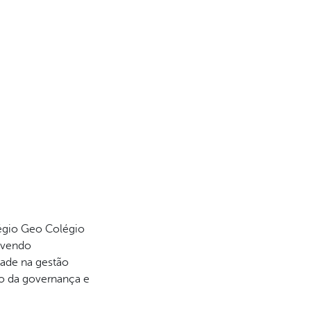
égio Geo Colégio
lvendo
dade na gestão
to da governança e