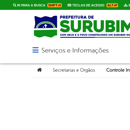
IR PARA A BUSCA
SHIFT+5
TECLAS DE ACESSO
ALT+P
M
Serviços e Informações
Abrir menu principal de navegação
Você está aqui:
>
>
Secretarias e Orgãos
Controle In