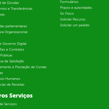
Formulários
l de Dúvidas
Prazos e autoridades
ios e Transferências
Sic Físico
sas
Solicitar Recurso
s
Solicitar um pedido
as parlamentares
ura Organizacional
 Governo Digital
ções e Contratos
Públicas
sa de Satisfação
jamento e Prestação de Contas
as
sos Humanos
ias de Receitas
ros Serviços
de Serviços