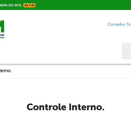
APA DO SITE
ALT+B
Conselho Tut
Bus
terno.
Controle Interno.