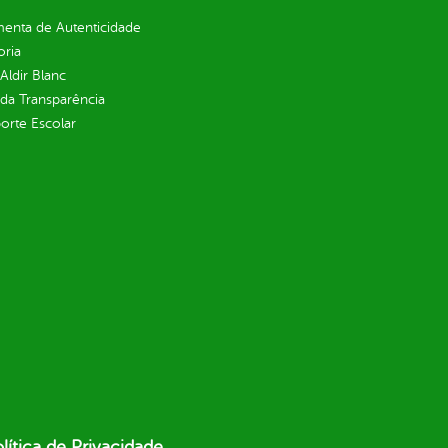
enta de Autenticidade
oria
 Aldir Blanc
 da Transparência
orte Escolar
lítica de Privacidade