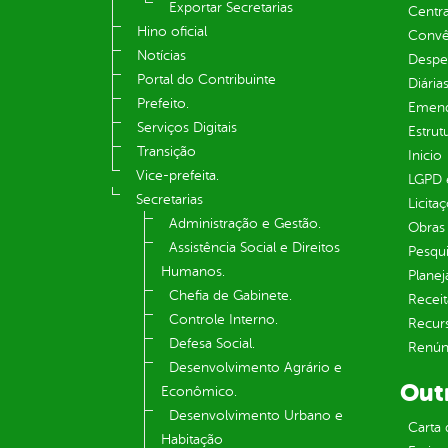
Exportar Secretarias
Centra
Hino oficial
Convên
Notícias
Despe
Portal do Contribuinte
Diária
Prefeito.
Emend
Serviços Digitais
Estrut
Transição
Inicio
Vice-prefeita.
LGPD e
Secretarias
Licita
Administração e Gestão.
Obras 
Assistência Social e Direitos
Pesqui
Humanos.
Plane
Chefia de Gabinete.
Receit
Controle Interno.
Recur
Defesa Social.
Renúnc
Desenvolvimento Agrário e
Out
Econômico.
Desenvolvimento Urbano e
Carta 
Habitação