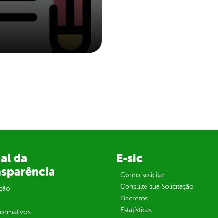
al da
E-sic
nsparência
Como solicitar
Consulte sua Solicitação
ção
Decretos
Estatísticas
normativos