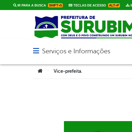
IR PARA A BUSCA
SHIFT+5
TECLAS DE ACESSO
ALT+P
M
Serviços e Informações
Abrir menu principal de navegação
Você está aqui:
>
Vice-prefeita.