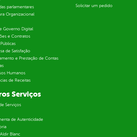
Solicitar um pedido
as parlamentares
ura Organizacional
 Governo Digital
ções e Contratos
Públicas
sa de Satisfação
jamento e Prestação de Contas
as
sos Humanos
ias de Receitas
ros Serviços
de Serviços
enta de Autenticidade
oria
 Aldir Blanc