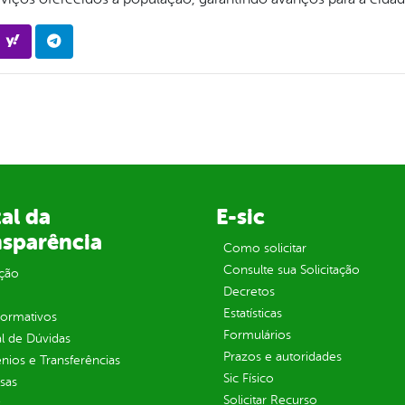
al da
E-sic
nsparência
Como solicitar
Consulte sua Solicitação
ção
Decretos
Estatísticas
normativos
Formulários
l de Dúvidas
Prazos e autoridades
ios e Transferências
Sic Físico
sas
Solicitar Recurso
s