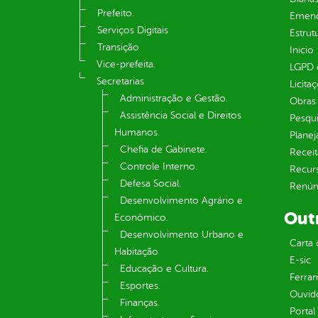
Prefeito.
Emend
Serviços Digitais
Estrut
Transição
Inicio
Vice-prefeita.
LGPD e
Secretarias
Licita
Administração e Gestão.
Obras 
Assistência Social e Direitos
Pesqui
Humanos.
Plane
Chefia de Gabinete.
Receit
Controle Interno.
Recur
Defesa Social.
Renúnc
Desenvolvimento Agrário e
Out
Econômico.
Desenvolvimento Urbano e
Carta 
Habitação
E-sic
Educação e Cultura.
Ferram
Esportes.
Ouvid
Finanças.
Portal