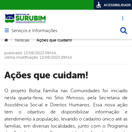
ACESSIBILIDADE
Acesso ráp
Busca
Serviços e Informações
Abrir menu principal de navegação
Você está aqui:
Notícias
Ações que cuidam!
>
>
publicado: 13/06/2023 09h14,
última modificação: 13/06/2023 09h14
Ações que cuidam!
O projeto Bolsa Família nas Comunidades foi iniciado
nesta quarta-feira, no Sítio Mimoso, pela Secretaria de
book
Assistência Social e Direitos Humanos. Essa nova ação
tem o objetivo de disponibilizar informação e
atendimento à população, levando o cadastro único até as
er
famílias, em diversas localidades, junto com o Programa