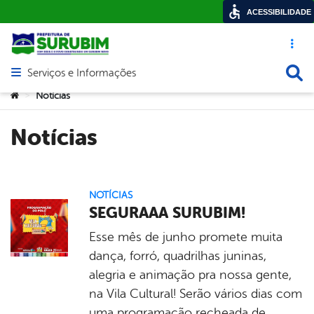
ACESSIBILIDADE
Acesso ráp
Busca
Serviços e Informações
Abrir menu principal de navegação
Você está aqui:
Notícias
>
Notícias
NOTÍCIAS
SEGURAAA SURUBIM!
Esse mês de junho promete muita
dança, forró, quadrilhas juninas,
alegria e animação pra nossa gente,
na Vila Cultural! Serão vários dias com
uma programação recheada de