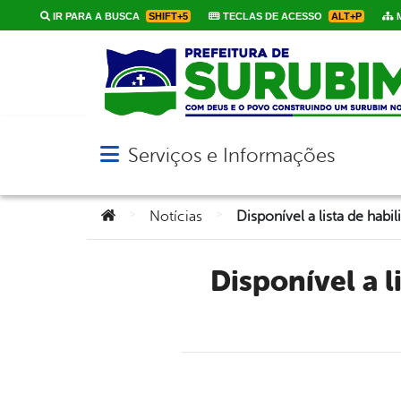
IR PARA A BUSCA
SHIFT+5
TECLAS DE ACESSO
ALT+P
M
Serviços e Informações
Abrir menu principal de navegação
Você está aqui:
>
>
Notícias
Disponível a lista de habilitados da Política Nacional Aldir