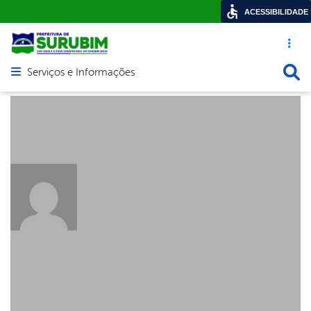
ACESSIBILIDADE
Acesso ráp
Busca
Serviços e Informações
Abrir menu principal de navegação
About:
rochalgcr@gmail.com
Posts by: