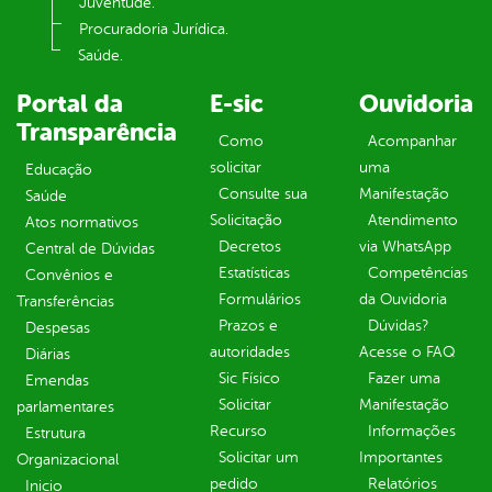
Juventude.
Procuradoria Jurídica.
Saúde.
Portal da
E-sic
Ouvidoria
Transparência
Como
Acompanhar
solicitar
uma
Educação
Consulte sua
Manifestação
Saúde
Solicitação
Atendimento
Atos normativos
Decretos
via WhatsApp
Central de Dúvidas
Estatísticas
Competências
Convênios e
Formulários
da Ouvidoria
Transferências
Prazos e
Dúvidas?
Despesas
autoridades
Acesse o FAQ
Diárias
Sic Físico
Fazer uma
Emendas
Solicitar
Manifestação
parlamentares
Recurso
Informações
Estrutura
Solicitar um
Importantes
Organizacional
pedido
Relatórios
Inicio