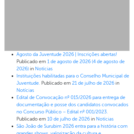
Agosto da Juventude 2026 | Inscrições abertas!
Publicado em
1 de agosto de 2026
(4 de agosto de
2026)
in
Notícias
Instituições habilitadas para o Conselho Municipal de
Juventude.
Publicado em
21 de julho de 2026
in
Notícias
Edital de Convocação nº 015/2026 para entrega de
documentação e posse dos candidatos convocados
no Concurso Público – Edital nº 001/2023.
Publicado em
10 de julho de 2026
in
Notícias
São João de Surubim 2026 entra para a história com
grandes shows, valorização da cultura e