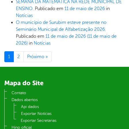
SEMANA DA MATEMÁTICA NA REDE MUNICIPAL DE
ENSINO.
Publicado em
11 de maio de 2026
in
Notícias
O município de Surubim esteve presente no
Seminário Municipal de Alfabetização 2026.
Publicado em
11 de maio de 2026
(11 de maio de
2026)
in
Notícias
1
2
Próximo »
Mapa do Site
Contato
Dados abertos
Api dados
Exportar Notícias
Exportar Secretarias
Hino oficial