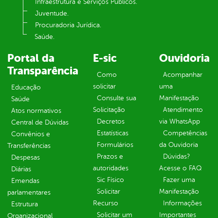
Infraestrutura e Serviços Públicos.
Juventude.
Procuradoria Jurídica.
Saúde.
Portal da
E-sic
Ouvidoria
Transparência
Como
Acompanhar
solicitar
uma
Educação
Consulte sua
Manifestação
Saúde
Solicitação
Atendimento
Atos normativos
Decretos
via WhatsApp
Central de Dúvidas
Estatísticas
Competências
Convênios e
Formulários
da Ouvidoria
Transferências
Prazos e
Dúvidas?
Despesas
autoridades
Acesse o FAQ
Diárias
Sic Físico
Fazer uma
Emendas
Solicitar
Manifestação
parlamentares
Recurso
Informações
Estrutura
Solicitar um
Importantes
Organizacional