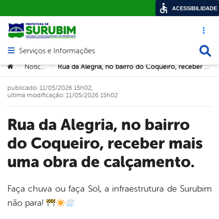
ACESSIBILIDADE
Acesso ráp
Busca
Serviços e Informações
Abrir menu principal de navegação
Você está aqui:
Notícias
Rua da Alegria, no bairro do Coqueiro, receber mais uma obra de calçamento.
>
>
publicado: 11/05/2026 15h02,
última modificação: 11/05/2026 15h02
Rua da Alegria, no bairro
do Coqueiro, receber mais
uma obra de calçamento.
Faça chuva ou faça Sol, a infraestrutura de Surubim
não para!
book