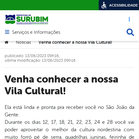
ACESSIBILIDADE
Acesso ráp
Busca
Serviços e Informações
Abrir menu principal de navegação
Você está aqui:
Notícias
Venha conhecer a nossa Vila Cultural!
>
>
publicado: 13/06/2023 09h16,
última modificação: 13/06/2023 09h16
Venha conhecer a nossa
Vila Cultural!
Ela está linda e pronta pra receber você no São João da
Gente.
book
Durante os dias 12, 17, 18, 21, 22, 23, 24 e 28 você vai
poder aproveitar o melhor da cultura nordestina com
muito forró pé de serra, quadrilhas juninas, feirinha de