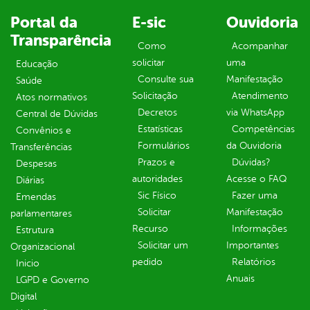
Portal da
E-sic
Ouvidoria
Transparência
Como
Acompanhar
solicitar
uma
Educação
Consulte sua
Manifestação
Saúde
Solicitação
Atendimento
Atos normativos
Decretos
via WhatsApp
Central de Dúvidas
Estatísticas
Competências
Convênios e
Formulários
da Ouvidoria
Transferências
Prazos e
Dúvidas?
Despesas
autoridades
Acesse o FAQ
Diárias
Sic Físico
Fazer uma
Emendas
Solicitar
Manifestação
parlamentares
Recurso
Informações
Estrutura
Solicitar um
Importantes
Organizacional
pedido
Relatórios
Inicio
Anuais
LGPD e Governo
Digital