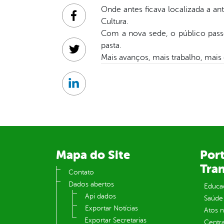
Onde antes ficava localizada a an
Facebook
Cultura.
Com a nova sede, o público pass
pasta.
Twitter
Mais avanços, mais trabalho, mais
Linkedin
Mapa do Site
Port
Tra
Contato
Dados abertos
Educa
Api dados
Saúde
Exportar Notícias
Atos 
Exportar Secretarias
Centra