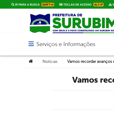
IR PARA A BUSCA
SHIFT+5
TECLAS DE ACESSO
ALT+P
M
Serviços e Informações
Abrir menu principal de navegação
Você está aqui:
>
>
Notícias
Vamos re