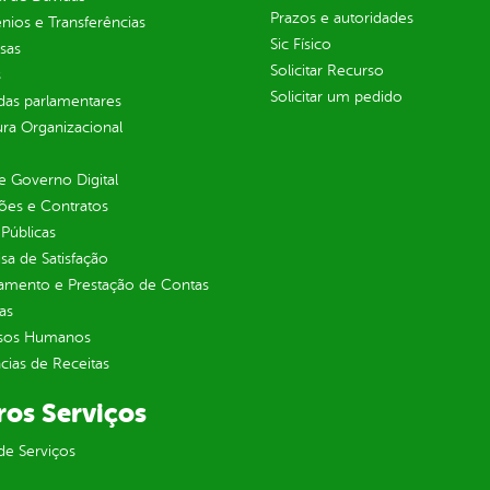
Prazos e autoridades
ios e Transferências
Sic Físico
sas
Solicitar Recurso
s
Solicitar um pedido
as parlamentares
ura Organizacional
 Governo Digital
ções e Contratos
Públicas
sa de Satisfação
jamento e Prestação de Contas
as
sos Humanos
ias de Receitas
ros Serviços
de Serviços