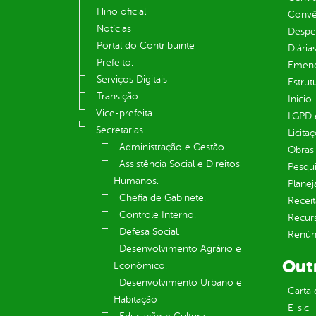
Hino oficial
Convên
Notícias
Despe
Portal do Contribuinte
Diária
Prefeito.
Emend
Serviços Digitais
Estrut
Transição
Inicio
Vice-prefeita.
LGPD e
Secretarias
Licita
Administração e Gestão.
Obras 
Assistência Social e Direitos
Pesqui
Humanos.
Plane
Chefia de Gabinete.
Receit
Controle Interno.
Recur
Defesa Social.
Renúnc
Desenvolvimento Agrário e
Out
Econômico.
Desenvolvimento Urbano e
Carta 
Habitação
E-sic