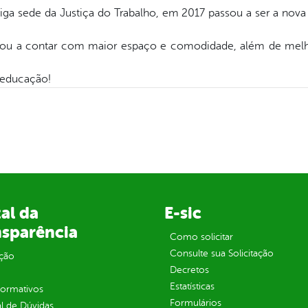
tiga sede da Justiça do Trabalho, em 2017 passou a ser a nov
ou a contar com maior espaço e comodidade, além de melho
 educação!
al da
E-sic
nsparência
Como solicitar
Consulte sua Solicitação
ção
Decretos
Estatísticas
normativos
Formulários
l de Dúvidas