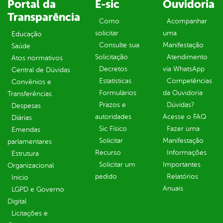
Portal da
E-sic
Ouvidoria
Transparência
Como
Acompanhar
solicitar
uma
Educação
Consulte sua
Manifestação
Saúde
Solicitação
Atendimento
Atos normativos
Decretos
via WhatsApp
Central de Dúvidas
Estatísticas
Competências
Convênios e
Formulários
da Ouvidoria
Transferências
Prazos e
Dúvidas?
Despesas
autoridades
Acesse o FAQ
Diárias
Sic Físico
Fazer uma
Emendas
Solicitar
Manifestação
parlamentares
Recurso
Informações
Estrutura
Solicitar um
Importantes
Organizacional
pedido
Relatórios
Inicio
Anuais
LGPD e Governo
Digital
Licitações e