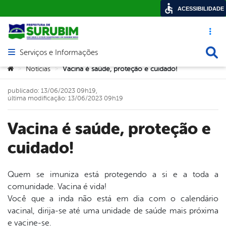
ACESSIBILIDADE
Acesso ráp
Busca
Serviços e Informações
Abrir menu principal de navegação
Você está aqui:
Notícias
Vacina é saúde, proteção e cuidado!
>
>
publicado: 13/06/2023 09h19,
última modificação: 13/06/2023 09h19
Vacina é saúde, proteção e
cuidado!
Quem se imuniza está protegendo a si e a toda a
comunidade. Vacina é vida!
book
Você que a inda não está em dia com o calendário
vacinal, dirija-se até uma unidade de saúde mais próxima
e vacine-se.