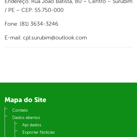
Endereço: Rua João Batista, 80 – Centro – Surubim
/ PE – CEP: 55.750-000
Fone: (81) 3634-3246
E-mail: cpl.surubim@outlook.com
Mapa do Site
Contato
Dados abertos
Api dados
Exportar Notícias