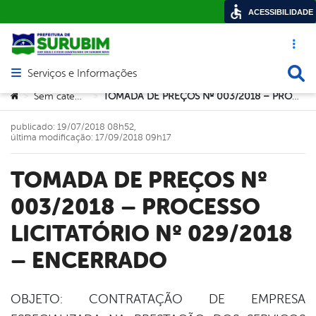
ACESSIBILIDADE
Acesso ráp
Busca
Serviços e Informações
Abrir menu principal de navegação
Você está aqui:
Sem categoria
TOMADA DE PREÇOS Nº 003/2018 – PROCESSO LICITATÓRIO Nº 029/2018 – ENCERRADO
>
>
publicado: 19/07/2018 08h52,
última modificação: 17/09/2018 09h17
TOMADA DE PREÇOS Nº
003/2018 – PROCESSO
LICITATÓRIO Nº 029/2018
– ENCERRADO
OBJETO: CONTRATAÇÃO DE EMPRESA