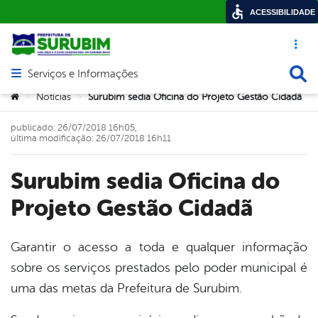
ACESSIBILIDADE
Acesso ráp
Busca
Serviços e Informações
Abrir menu principal de navegação
Você está aqui:
Notícias
Surubim sedia Oficina do Projeto Gestão Cidadã
>
>
publicado: 26/07/2018 16h05,
última modificação: 26/07/2018 16h11
Surubim sedia Oficina do
Projeto Gestão Cidadã
Garantir o acesso a toda e qualquer informação
sobre os serviços prestados pelo poder municipal é
book
uma das metas da Prefeitura de Surubim.