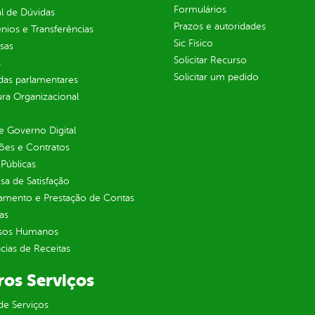
Formulários
l de Dúvidas
Prazos e autoridades
ios e Transferências
Sic Físico
sas
Solicitar Recurso
s
Solicitar um pedido
as parlamentares
ura Organizacional
 Governo Digital
ções e Contratos
Públicas
sa de Satisfação
jamento e Prestação de Contas
as
sos Humanos
ias de Receitas
ros Serviços
de Serviços