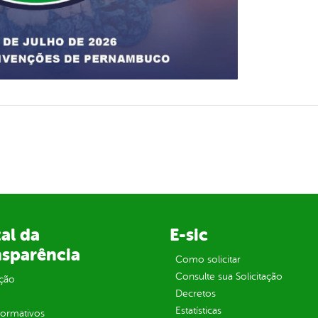
al da
E-sic
nsparência
Como solicitar
Consulte sua Solicitação
ção
Decretos
Estatísticas
normativos