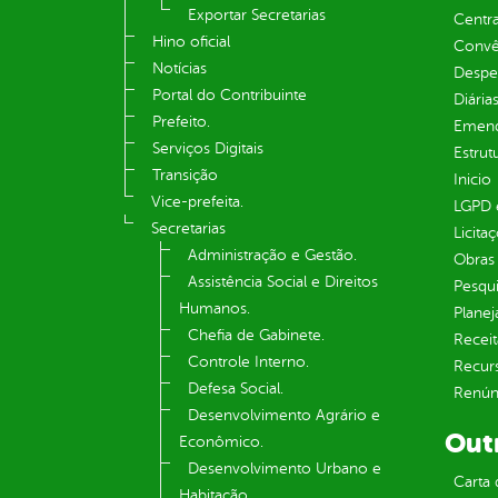
Exportar Secretarias
Centra
Hino oficial
Convên
Notícias
Despe
Portal do Contribuinte
Diária
Prefeito.
Emend
Serviços Digitais
Estrut
Transição
Inicio
Vice-prefeita.
LGPD e
Secretarias
Licita
Administração e Gestão.
Obras 
Assistência Social e Direitos
Pesqui
Humanos.
Plane
Chefia de Gabinete.
Receit
Controle Interno.
Recur
Defesa Social.
Renúnc
Desenvolvimento Agrário e
Out
Econômico.
Desenvolvimento Urbano e
Carta 
Habitação