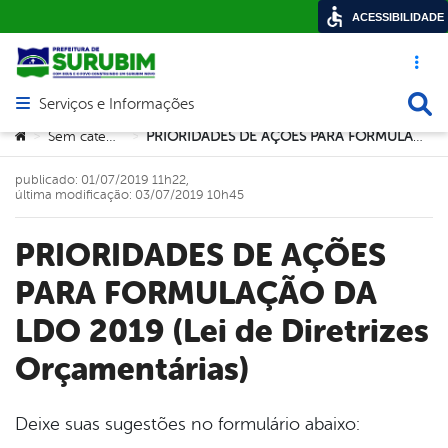
ACESSIBILIDADE
Acesso ráp
Busca
Serviços e Informações
Abrir menu principal de navegação
Você está aqui:
Sem categoria
PRIORIDADES DE AÇÕES PARA FORMULAÇÃO DA LDO 2019 (Lei de Diretrizes Orçamentárias)
>
>
publicado: 01/07/2019 11h22,
última modificação: 03/07/2019 10h45
PRIORIDADES DE AÇÕES
PARA FORMULAÇÃO DA
LDO 2019 (Lei de Diretrizes
Orçamentárias)
Deixe suas sugestões no formulário abaixo: