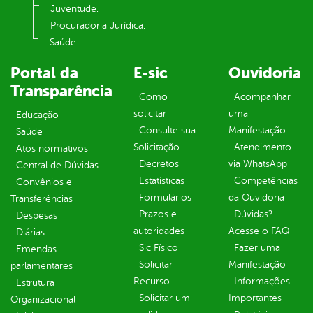
Juventude.
Procuradoria Jurídica.
Saúde.
Portal da
E-sic
Ouvidoria
Transparência
Como
Acompanhar
solicitar
uma
Educação
Consulte sua
Manifestação
Saúde
Solicitação
Atendimento
Atos normativos
Decretos
via WhatsApp
Central de Dúvidas
Estatísticas
Competências
Convênios e
Formulários
da Ouvidoria
Transferências
Prazos e
Dúvidas?
Despesas
autoridades
Acesse o FAQ
Diárias
Sic Físico
Fazer uma
Emendas
Solicitar
Manifestação
parlamentares
Recurso
Informações
Estrutura
Solicitar um
Importantes
Organizacional