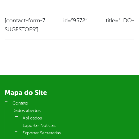
book
[contact-form-7 id=”9572″ title=”LDO-
er
SUGESTOES”]
din
Mapa do Site
Contato
Dados abertos
Api dados
Exportar Notícias
Exportar Secretarias