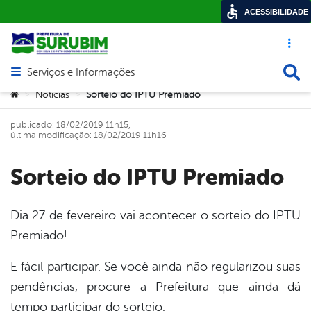
ACESSIBILIDADE
Acesso ráp
Busca
Serviços e Informações
Abrir menu principal de navegação
Você está aqui:
Notícias
Sorteio do IPTU Premiado
>
>
publicado: 18/02/2019 11h15,
última modificação: 18/02/2019 11h16
Sorteio do IPTU Premiado
Dia 27 de fevereiro vai acontecer o sorteio do IPTU
Premiado!
book
E fácil participar. Se você ainda não regularizou suas
pendências, procure a Prefeitura que ainda dá
er
tempo participar do sorteio.