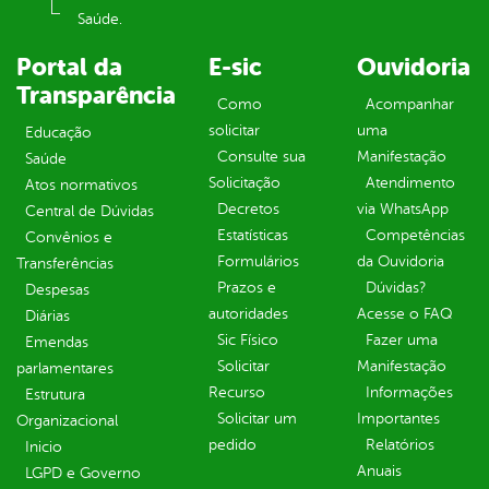
Saúde.
Portal da
E-sic
Ouvidoria
Transparência
Como
Acompanhar
solicitar
uma
Educação
Consulte sua
Manifestação
Saúde
Solicitação
Atendimento
Atos normativos
Decretos
via WhatsApp
Central de Dúvidas
Estatísticas
Competências
Convênios e
Formulários
da Ouvidoria
Transferências
Prazos e
Dúvidas?
Despesas
autoridades
Acesse o FAQ
Diárias
Sic Físico
Fazer uma
Emendas
Solicitar
Manifestação
parlamentares
Recurso
Informações
Estrutura
Solicitar um
Importantes
Organizacional
pedido
Relatórios
Inicio
Anuais
LGPD e Governo