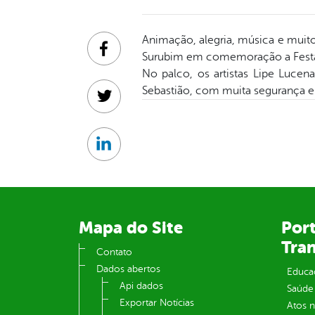
Animação, alegria, música e muito
Facebook
Surubim em comemoração a Festa 
No palco, os artistas Lipe Lucen
Sebastião, com muita segurança e
Twitter
Linkedin
Mapa do Site
Port
Tra
Contato
Dados abertos
Educa
Api dados
Saúde
Exportar Notícias
Atos 