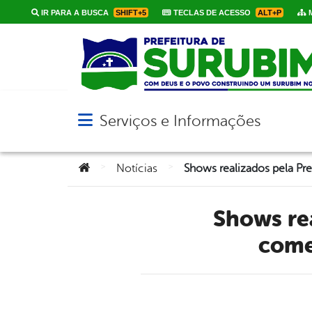
IR PARA A BUSCA
SHIFT+5
TECLAS DE ACESSO
ALT+P
M
Serviços e Informações
Abrir menu principal de navegação
Você está aqui:
>
>
Notícias
Shows realizados pela Prefeitura de Surubim em
come