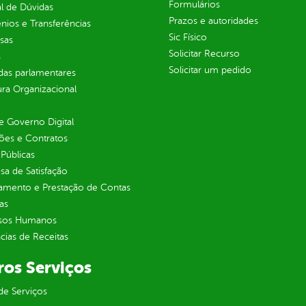
Formulários
l de Dúvidas
Prazos e autoridades
ios e Transferências
Sic Físico
sas
Solicitar Recurso
s
Solicitar um pedido
as parlamentares
ura Organizacional
 Governo Digital
ções e Contratos
Públicas
sa de Satisfação
jamento e Prestação de Contas
as
sos Humanos
ias de Receitas
ros Serviços
de Serviços