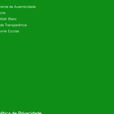
enta de Autenticidade
oria
 Aldir Blanc
 da Transparência
orte Escolar
lítica de Privacidade