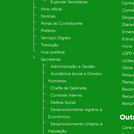
Exportar Secretarias
Centra
Hino oficial
Convên
Notícias
Despe
Portal do Contribuinte
Diária
Prefeito.
Emend
Serviços Digitais
Estrut
Transição
Inicio
Vice-prefeita.
LGPD e
Secretarias
Licita
Administração e Gestão.
Obras 
Assistência Social e Direitos
Pesqui
Humanos.
Plane
Chefia de Gabinete.
Receit
Controle Interno.
Recur
Defesa Social.
Renúnc
Desenvolvimento Agrário e
Out
Econômico.
Desenvolvimento Urbano e
Carta 
Habitação