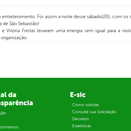
 entretenimento. Foi assim a noite desse sábado(20), com os s
de São Sebastião!
a e Vitória Freitas levaram uma energia sem igual para a no
 organização.
al da
E-sic
nsparência
Como solicitar
Consulte sua Solicitação
ção
Decretos
Estatísticas
normativos