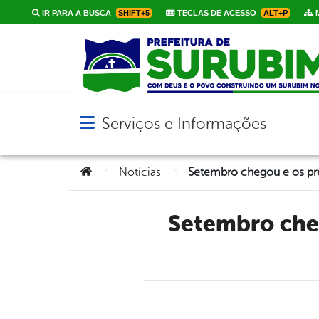
IR PARA A BUSCA
SHIFT+5
TECLAS DE ACESSO
ALT+P
M
Serviços e Informações
Abrir menu principal de navegação
Você está aqui:
>
>
Notícias
Setembro chegou e os presentes de aniversário já vão ser