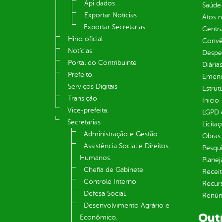
Api dados
Saúde
Exportar Notícias
Atos 
Exportar Secretarias
Centra
Hino oficial
Convên
Notícias
Despe
Portal do Contribuinte
Diária
Prefeito.
Emend
Serviços Digitais
Estrut
Transição
Inicio
Vice-prefeita.
LGPD e
Secretarias
Licita
Administração e Gestão.
Obras 
Assistência Social e Direitos
Pesqui
Humanos.
Plane
Chefia de Gabinete.
Receit
Controle Interno.
Recur
Defesa Social.
Renúnc
Desenvolvimento Agrário e
Out
Econômico.