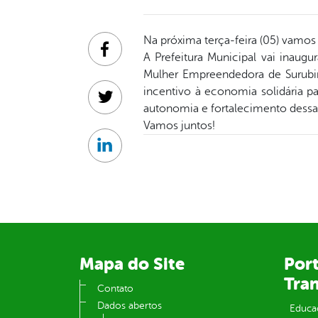
Na próxima terça-feira (05) vamos
Facebook
A Prefeitura Municipal vai inaug
Mulher Empreendedora de Surubim
incentivo à economia solidária pa
Twitter
autonomia e fortalecimento dessa
Vamos juntos!
Linkedin
Mapa do Site
Port
Tra
Contato
Dados abertos
Educa