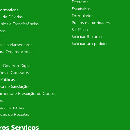
Decretos
Estatísticas
normativos
Formulários
l de Dúvidas
Prazos e autoridades
ios e Transferências
Sic Físico
sas
Solicitar Recurso
s
Solicitar um pedido
as parlamentares
ura Organizacional
 Governo Digital
ções e Contratos
Públicas
sa de Satisfação
jamento e Prestação de Contas
as
sos Humanos
ias de Receitas
ros Serviços