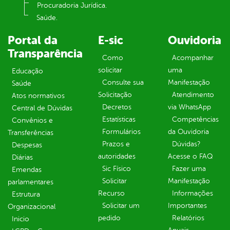
Procuradoria Jurídica.
Saúde.
Portal da
E-sic
Ouvidoria
Transparência
Como
Acompanhar
solicitar
uma
Educação
Consulte sua
Manifestação
Saúde
Solicitação
Atendimento
Atos normativos
Decretos
via WhatsApp
Central de Dúvidas
Estatísticas
Competências
Convênios e
Formulários
da Ouvidoria
Transferências
Prazos e
Dúvidas?
Despesas
autoridades
Acesse o FAQ
Diárias
Sic Físico
Fazer uma
Emendas
Solicitar
Manifestação
parlamentares
Recurso
Informações
Estrutura
Solicitar um
Importantes
Organizacional
pedido
Relatórios
Inicio