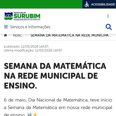
ACESSIBILIDADE
Acesso ráp
Busca
Serviços e Informações
Abrir menu principal de navegação
Você está aqui:
Notícias
SEMANA DA MATEMÁTICA NA REDE MUNICIPAL DE ENSINO.
>
>
publicado: 11/05/2026 14h57,
última modificação: 11/05/2026 14h57
SEMANA DA MATEMÁTICA
NA REDE MUNICIPAL DE
ENSINO.
6 de maio, Dia Nacional da Matemática, teve início
a Semana da Matemática em nossa rede municipal
book
de ensino.