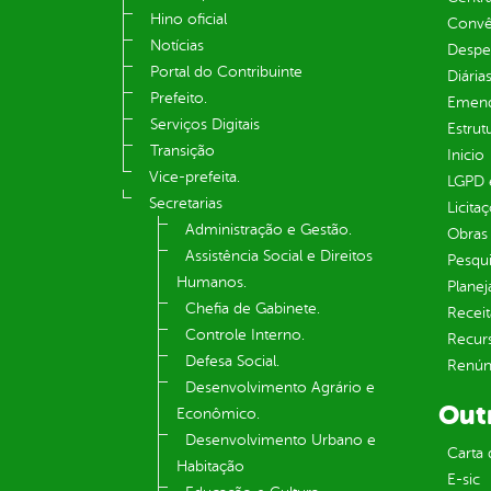
Hino oficial
Convên
Notícias
Despe
Portal do Contribuinte
Diária
Prefeito.
Emend
Serviços Digitais
Estrut
Transição
Inicio
Vice-prefeita.
LGPD e
Secretarias
Licita
Administração e Gestão.
Obras 
Assistência Social e Direitos
Pesqui
Humanos.
Plane
Chefia de Gabinete.
Receit
Controle Interno.
Recur
Defesa Social.
Renúnc
Desenvolvimento Agrário e
Out
Econômico.
Desenvolvimento Urbano e
Carta 
Habitação
E-sic