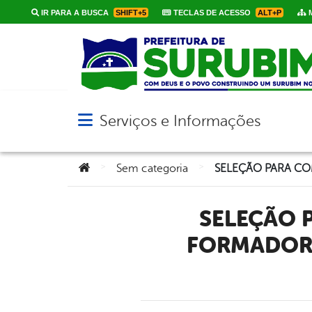
IR PARA A BUSCA
SHIFT+5
TECLAS DE ACESSO
ALT+P
M
Serviços e Informações
Abrir menu principal de navegação
Você está aqui:
>
>
Sem categoria
SELEÇÃO PARA COMPOSIÇÃO DE CADASTRO PARA
FORMADOR 