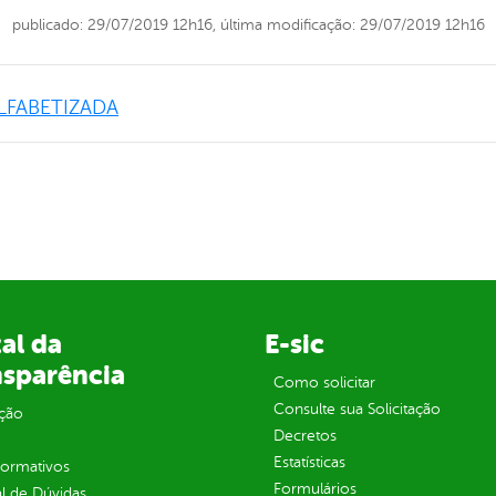
publicado: 29/07/2019 12h16,
última modificação: 29/07/2019 12h16
LFABETIZADA
al da
E-sic
nsparência
Como solicitar
Consulte sua Solicitação
ção
Decretos
Estatísticas
normativos
Formulários
l de Dúvidas