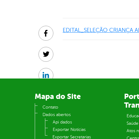
EDITAL_SELEÇÃO CRIANÇA A
Facebook
Twitter
Linkedin
Mapa do Site
Port
Tra
Contato
Dados abertos
Educa
Api dados
Saúde
Exportar Notícias
Atos 
Exportar Secretarias
Centra