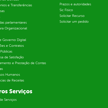
Prazos e autoridades
ios e Transferências
Sic Físico
sas
Solicitar Recurso
s
Solicitar um pedido
as parlamentares
ura Organizacional
 Governo Digital
ções e Contratos
Públicas
sa de Satisfação
jamento e Prestação de Contas
as
sos Humanos
ias de Receitas
ros Serviços
de Serviços