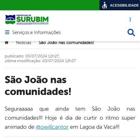
ACESSIBILIDADE
Acesso ráp
Busca
Serviços e Informações
Abrir menu principal de navegação
Você está aqui:
Notícias
São João nas comunidades!
>
>
publicado: 03/07/2024 12h27,
última modificação: 03/07/2024 12h27
São João nas
comunidades!
Seguraaaaa que ainda tem São João nas
comunidades!!! Hoje é dia de curtir o ritmo super
book
animado de
@owillcantor
em Lagoa da Vaca!!!