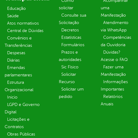
Como
Acompanhar
solicitar
uma
Educação
Consulte sua
Manifestação
Saúde
Solicitação
Atendimento
Atos normativos
Decretos
via WhatsApp
Central de Dúvidas
Estatísticas
Competências
Convênios e
Formulários
da Ouvidoria
Transferências
Prazos e
Dúvidas?
Despesas
autoridades
Acesse o FAQ
Diárias
Sic Físico
Fazer uma
Emendas
Solicitar
Manifestação
parlamentares
Recurso
Informações
Estrutura
Solicitar um
Importantes
Organizacional
pedido
Relatórios
Inicio
Anuais
LGPD e Governo
Digital
Licitações e
Contratos
Obras Públicas