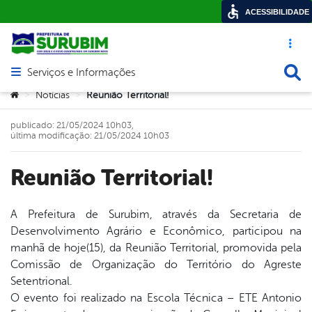
ACESSIBILIDADE
Acesso ráp
Busca
Serviços e Informações
Abrir menu principal de navegação
Você está aqui:
Notícias
Reunião Territorial!
>
>
publicado: 21/05/2024 10h03,
última modificação: 21/05/2024 10h03
Reunião Territorial!
A Prefeitura de Surubim, através da Secretaria de
Desenvolvimento Agrário e Econômico, participou na
book
manhã de hoje(15), da Reunião Territorial, promovida pela
Comissão de Organização do Território do Agreste
Setentrional.
er
O evento foi realizado na Escola Técnica – ETE Antonio