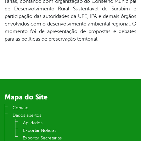
Farias, contando com organização do Conselho Municipal
de Desenvolvimento Rural Sustentável de Surubim e
din
participação das autoridades da UPE, IPA e demais órgãos
envolvidos com o desenvolvimento ambiental regional. O
momento foi de apresentação de propostas e debates
para as políticas de preservação territorial.
Mapa do Site
Contato
Dados abertos
Api dados
Exportar Notícias
Exportar Secretarias