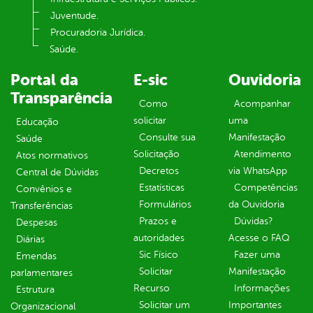
Juventude.
Procuradoria Jurídica.
Saúde.
Portal da
E-sic
Ouvidoria
Transparência
Como
Acompanhar
solicitar
uma
Educação
Consulte sua
Manifestação
Saúde
Solicitação
Atendimento
Atos normativos
Decretos
via WhatsApp
Central de Dúvidas
Estatísticas
Competências
Convênios e
Formulários
da Ouvidoria
Transferências
Prazos e
Dúvidas?
Despesas
autoridades
Acesse o FAQ
Diárias
Sic Físico
Fazer uma
Emendas
Solicitar
Manifestação
parlamentares
Recurso
Informações
Estrutura
Solicitar um
Importantes
Organizacional