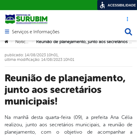
ACESSIBILIDADE
Acesso ráp
Busca
Serviços e Informações
Abrir menu principal de navegação
Você está aqui:
Notícias
Reunião de planejamento, junto aos secretários municipais!
>
>
publicado: 14/08/2023 10h01,
última modificação: 14/08/2023 10h01
Reunião de planejamento,
junto aos secretários
municipais!
Na manhã desta quarta-feira (09), a prefeita Ana Célia
realizou, junto aos secretários municipais, a reunião de
book
planejamento, com o objetivo de acompanhar a