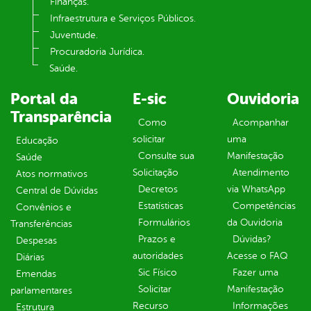
Finanças.
Infraestrutura e Serviços Públicos.
Juventude.
Procuradoria Jurídica.
Saúde.
Portal da
E-sic
Ouvidoria
Transparência
Como
Acompanhar
solicitar
uma
Educação
Consulte sua
Manifestação
Saúde
Solicitação
Atendimento
Atos normativos
Decretos
via WhatsApp
Central de Dúvidas
Estatísticas
Competências
Convênios e
Formulários
da Ouvidoria
Transferências
Prazos e
Dúvidas?
Despesas
autoridades
Acesse o FAQ
Diárias
Sic Físico
Fazer uma
Emendas
Solicitar
Manifestação
parlamentares
Recurso
Informações
Estrutura