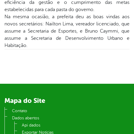
eficiência da gestão e o cumprimento das metas
estabelecidas para cada pasta do governo.
er
Na mesma ocasião, a prefeita deu as boas vindas aos
novos secretários: Nailton Lima, vereador licenciado, que
assume a Secretaria de Esportes, e Bruno Caymmi, que
din
assume a Secretaria de Desenvolvimento Urbano e
Habitação.
Mapa do Site
Contato
Dados abertos
Api dados
Exportar Notícias