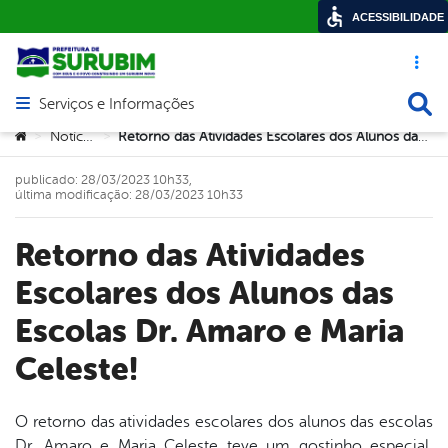
ACESSIBILIDADE
Acesso ráp
Busca
Serviços e Informações
Abrir menu principal de navegação
Você está aqui:
Notícias
Retorno das Atividades Escolares dos Alunos das Escolas Dr. Amaro e Maria Celeste!
>
>
publicado: 28/03/2023 10h33,
última modificação: 28/03/2023 10h33
Retorno das Atividades
Escolares dos Alunos das
Escolas Dr. Amaro e Maria
Celeste!
O retorno das atividades escolares dos alunos das escolas
Dr. Amaro e Maria Celeste teve um gostinho especial,