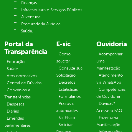
Finanças.
Infraestrutura e Serviços Públicos.
Juventude.
Procuradoria Jurídica.
Saúde.
Portal da
E-sic
Ouvidoria
Transparência
Como
Acompanhar
solicitar
uma
Educação
Consulte sua
Manifestação
Saúde
Solicitação
Atendimento
Atos normativos
Decretos
via WhatsApp
Central de Dúvidas
Estatísticas
Competências
Convênios e
Formulários
da Ouvidoria
Transferências
Prazos e
Dúvidas?
Despesas
autoridades
Acesse o FAQ
Diárias
Sic Físico
Fazer uma
Emendas
Solicitar
Manifestação
parlamentares
Recurso
Informações