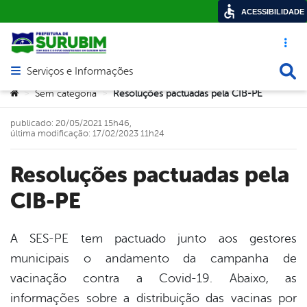
ACESSIBILIDADE
Acesso ráp
Busca
Serviços e Informações
Abrir menu principal de navegação
Você está aqui:
Sem categoria
Resoluções pactuadas pela CIB-PE
>
>
publicado: 20/05/2021 15h46,
última modificação: 17/02/2023 11h24
Resoluções pactuadas pela
CIB-PE
A SES-PE tem pactuado junto aos gestores
municipais o andamento da campanha de
book
vacinação contra a Covid-19. Abaixo, as
informações sobre a distribuição das vacinas por