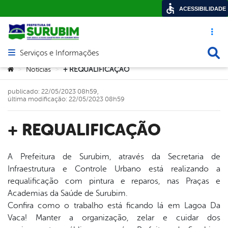
ACESSIBILIDADE
Acesso ráp
Busca
Serviços e Informações
Abrir menu principal de navegação
Você está aqui:
Notícias
+ REQUALIFICAÇÃO
>
>
publicado: 22/05/2023 08h59,
última modificação: 22/05/2023 08h59
+ REQUALIFICAÇÃO
A Prefeitura de Surubim, através da Secretaria de
Infraestrutura e Controle Urbano está realizando a
book
requalificação com pintura e reparos, nas Praças e
Academias da Saúde de Surubim.
Confira como o trabalho está ficando lá em Lagoa Da
er
Vaca! Manter a organização, zelar e cuidar dos