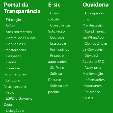
Portal da
E-sic
Ouvidoria
Transparência
Como
Acompanhar
solicitar
uma
Educação
Consulte sua
Manifestação
Saúde
Solicitação
Atendimento
Atos normativos
Decretos
via WhatsApp
Central de Dúvidas
Estatísticas
Competências
Convênios e
Formulários
da Ouvidoria
Transferências
Prazos e
Dúvidas?
Despesas
autoridades
Acesse o FAQ
Diárias
Sic Físico
Fazer uma
Emendas
Solicitar
Manifestação
parlamentares
Recurso
Informações
Estrutura
Solicitar um
Importantes
Organizacional
pedido
Relatórios
Inicio
Anuais
LGPD e Governo
Digital
Licitações e