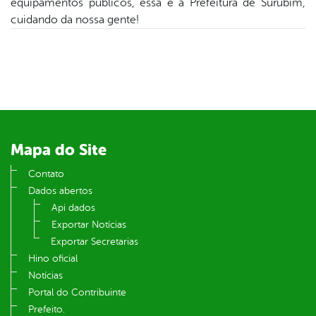
equipamentos públicos, essa é a Prefeitura de Surubim,
cuidando da nossa gente!
din
Mapa do Site
Contato
Dados abertos
Api dados
Exportar Notícias
Exportar Secretarias
Hino oficial
Notícias
Portal do Contribuinte
Prefeito.