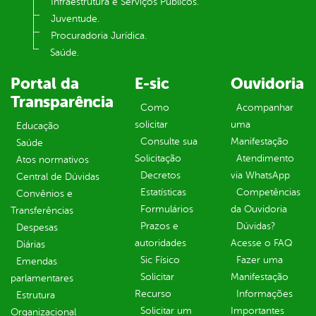
Infraestrutura e Serviços Públicos.
Juventude.
Procuradoria Jurídica.
Saúde.
Portal da
E-sic
Ouvidoria
Transparência
Como
Acompanhar
solicitar
uma
Educação
Consulte sua
Manifestação
Saúde
Solicitação
Atendimento
Atos normativos
Decretos
via WhatsApp
Central de Dúvidas
Estatísticas
Competências
Convênios e
Formulários
da Ouvidoria
Transferências
Prazos e
Dúvidas?
Despesas
autoridades
Acesse o FAQ
Diárias
Sic Físico
Fazer uma
Emendas
Solicitar
Manifestação
parlamentares
Recurso
Informações
Estrutura
Solicitar um
Importantes
Organizacional