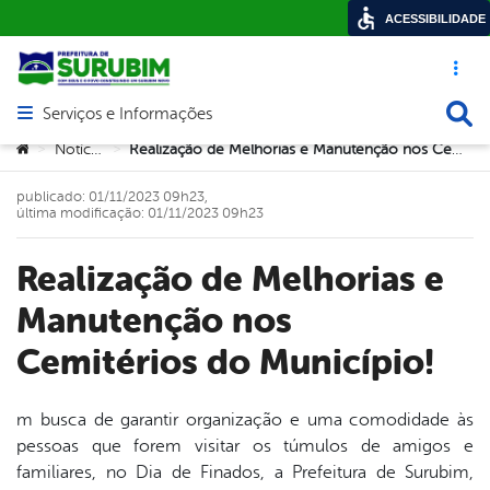
ACESSIBILIDADE
Acesso ráp
Busca
Serviços e Informações
Abrir menu principal de navegação
Você está aqui:
Notícias
Realização de Melhorias e Manutenção nos Cemitérios do Município!
>
>
publicado: 01/11/2023 09h23,
última modificação: 01/11/2023 09h23
Realização de Melhorias e
Manutenção nos
Cemitérios do Município!
m busca de garantir organização e uma comodidade às
pessoas que forem visitar os túmulos de amigos e
book
familiares, no Dia de Finados, a Prefeitura de Surubim,