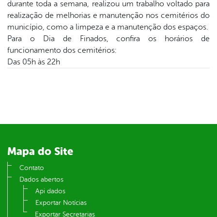
durante toda a semana, realizou um trabalho voltado para
realização de melhorias e manutenção nos cemitérios do
er
município, como a limpeza e a manutenção dos espaços.
Para o Dia de Finados, confira os horários de
funcionamento dos cemitérios:
din
Das 05h às 22h
Mapa do Site
Contato
Dados abertos
Api dados
Exportar Notícias
Exportar Secretarias