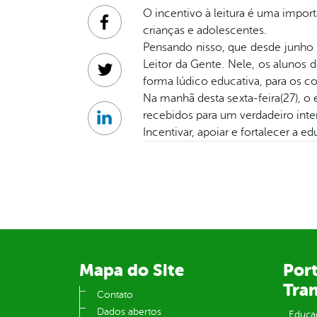
O incentivo à leitura é uma impor
Facebook
crianças e adolescentes.
Pensando nisso, que desde junho 
Leitor da Gente. Nele, os alunos d
Twitter
forma lúdico educativa, para os c
Na manhã desta sexta-feira(27), o
recebidos para um verdadeiro in
Linkedin
Incentivar, apoiar e fortalecer a 
Mapa do Site
Port
Tra
Contato
Dados abertos
Educa