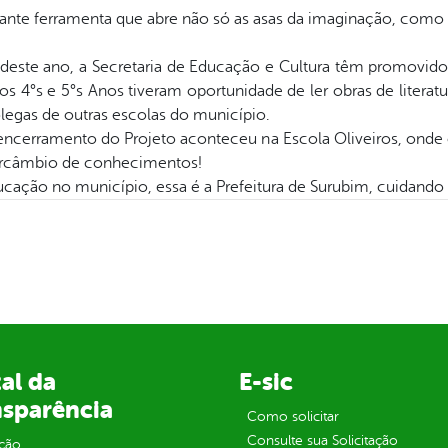
tante ferramenta que abre não só as asas da imaginação, como
deste ano, a Secretaria de Educação e Cultura têm promovido 
os 4°s e 5°s Anos tiveram oportunidade de ler obras de literatu
olegas de outras escolas do município.
 encerramento do Projeto aconteceu na Escola Oliveiros, onde 
tercâmbio de conhecimentos!
educação no município, essa é a Prefeitura de Surubim, cuidando
al da
E-sic
nsparência
Como solicitar
Consulte sua Solicitação
ção