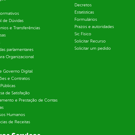
Decretos
Estatísticas
normativos
Formulários
l de Dúvidas
Prazos e autoridades
ios e Transferências
Sic Físico
sas
Solicitar Recurso
s
Solicitar um pedido
as parlamentares
ura Organizacional
 Governo Digital
ções e Contratos
Públicas
sa de Satisfação
jamento e Prestação de Contas
as
sos Humanos
ias de Receitas