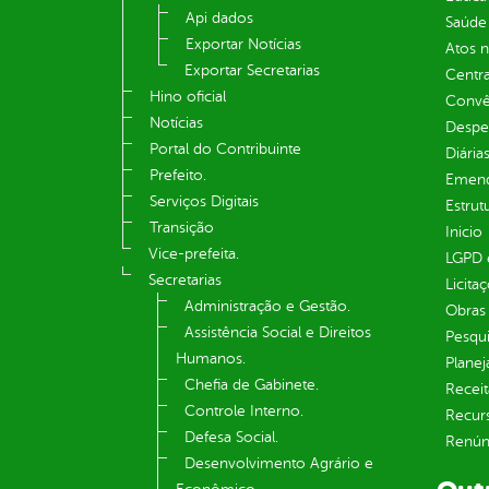
Api dados
Saúde
Exportar Notícias
Atos 
Exportar Secretarias
Centra
Hino oficial
Convên
Notícias
Despe
Portal do Contribuinte
Diária
Prefeito.
Emend
Serviços Digitais
Estrut
Transição
Inicio
Vice-prefeita.
LGPD e
Secretarias
Licita
Administração e Gestão.
Obras 
Assistência Social e Direitos
Pesqui
Humanos.
Plane
Chefia de Gabinete.
Receit
Controle Interno.
Recur
Defesa Social.
Renúnc
Desenvolvimento Agrário e