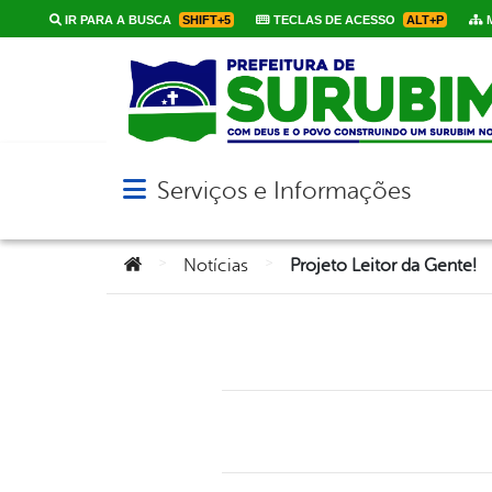
IR PARA A BUSCA
SHIFT+5
TECLAS DE ACESSO
ALT+P
M
Serviços e Informações
Abrir menu principal de navegação
Você está aqui:
>
>
Notícias
Projeto Leitor da Gente!