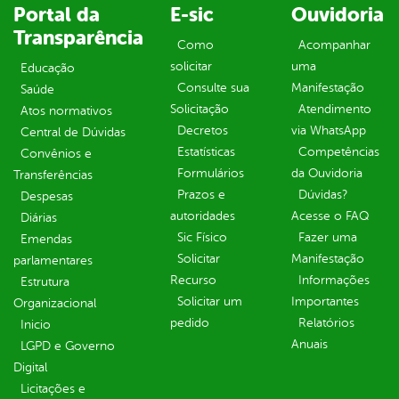
Portal da
E-sic
Ouvidoria
Transparência
Como
Acompanhar
solicitar
uma
Educação
Consulte sua
Manifestação
Saúde
Solicitação
Atendimento
Atos normativos
Decretos
via WhatsApp
Central de Dúvidas
Estatísticas
Competências
Convênios e
Formulários
da Ouvidoria
Transferências
Prazos e
Dúvidas?
Despesas
autoridades
Acesse o FAQ
Diárias
Sic Físico
Fazer uma
Emendas
Solicitar
Manifestação
parlamentares
Recurso
Informações
Estrutura
Solicitar um
Importantes
Organizacional
pedido
Relatórios
Inicio
Anuais
LGPD e Governo
Digital
Licitações e