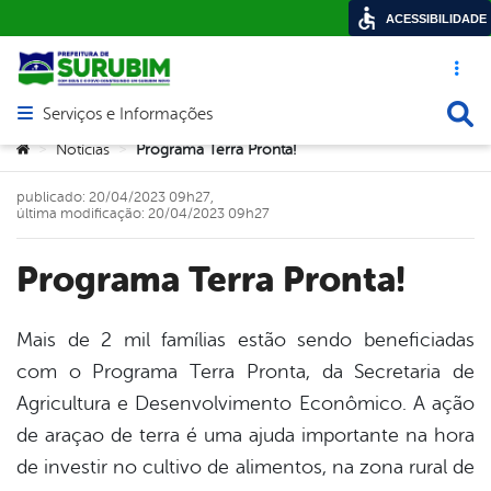
ACESSIBILIDADE
Acesso ráp
Busca
Serviços e Informações
Abrir menu principal de navegação
Você está aqui:
Notícias
Programa Terra Pronta!
>
>
publicado: 20/04/2023 09h27,
última modificação: 20/04/2023 09h27
Programa Terra Pronta!
Mais de 2 mil famílias estão sendo beneficiadas
com o Programa Terra Pronta, da Secretaria de
book
Agricultura e Desenvolvimento Econômico. A ação
de araçao de terra é uma ajuda importante na hora
er
de investir no cultivo de alimentos, na zona rural de