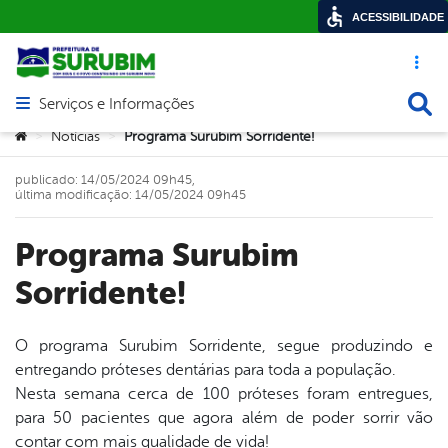
ACESSIBILIDADE
Acesso ráp
Busca
Serviços e Informações
Abrir menu principal de navegação
Você está aqui:
Notícias
Programa Surubim Sorridente!
>
>
publicado: 14/05/2024 09h45,
última modificação: 14/05/2024 09h45
Programa Surubim
Sorridente!
O programa Surubim Sorridente, segue produzindo e
entregando próteses dentárias para toda a população.
book
Nesta semana cerca de 100 próteses foram entregues,
para 50 pacientes que agora além de poder sorrir vão
contar com mais qualidade de vida!