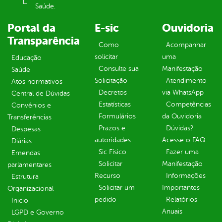
Saúde.
Portal da
E-sic
Ouvidoria
Transparência
Como
Acompanhar
solicitar
uma
Educação
Consulte sua
Manifestação
Saúde
Solicitação
Atendimento
Atos normativos
Decretos
via WhatsApp
Central de Dúvidas
Estatísticas
Competências
Convênios e
Formulários
da Ouvidoria
Transferências
Prazos e
Dúvidas?
Despesas
autoridades
Acesse o FAQ
Diárias
Sic Físico
Fazer uma
Emendas
Solicitar
Manifestação
parlamentares
Recurso
Informações
Estrutura
Solicitar um
Importantes
Organizacional
pedido
Relatórios
Inicio
Anuais
LGPD e Governo