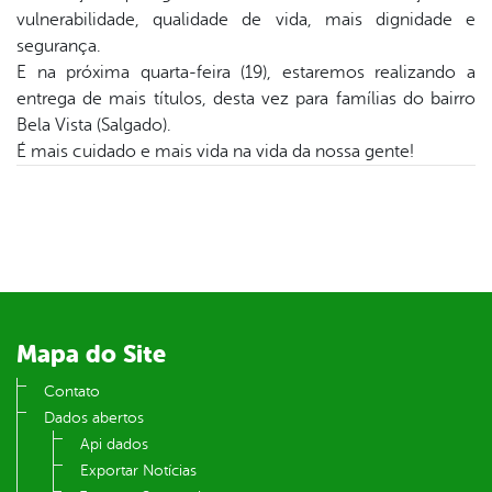
er
vulnerabilidade, qualidade de vida, mais dignidade e
segurança.
E na próxima quarta-feira (19), estaremos realizando a
din
entrega de mais títulos, desta vez para famílias do bairro
Bela Vista (Salgado).
É mais cuidado e mais vida na vida da nossa gente!
Mapa do Site
Contato
Dados abertos
Api dados
Exportar Notícias