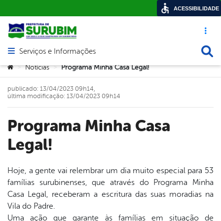
ACESSIBILIDADE
Acesso ráp
Busca
Serviços e Informações
Abrir menu principal de navegação
Você está aqui:
Notícias
Programa Minha Casa Legal!
>
>
publicado: 13/04/2023 09h14,
última modificação: 13/04/2023 09h14
Programa Minha Casa
Legal!
Hoje, a gente vai relembrar um dia muito especial para 53
famílias surubinenses, que através do Programa Minha
book
Casa Legal, receberam a escritura das suas moradias na
Vila do Padre.
Uma ação que garante às famílias em situação de