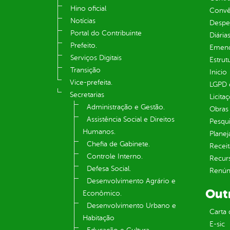
Hino oficial
Convên
Notícias
Despe
Portal do Contribuinte
Diária
Prefeito.
Emend
Serviços Digitais
Estrut
Transição
Inicio
Vice-prefeita.
LGPD e
Secretarias
Licita
Administração e Gestão.
Obras 
Assistência Social e Direitos
Pesqui
Humanos.
Plane
Chefia de Gabinete.
Receit
Controle Interno.
Recur
Defesa Social.
Renúnc
Desenvolvimento Agrário e
Out
Econômico.
Desenvolvimento Urbano e
Carta 
Habitação
E-sic