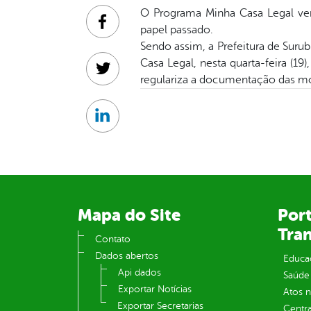
O Programa Minha Casa Legal vem
Facebook
papel passado.
Sendo assim, a Prefeitura de Sur
Casa Legal, nesta quarta-feira (19
Twitter
regulariza a documentação das mor
Linkedin
Mapa do Site
Port
Tra
Contato
Dados abertos
Educa
Api dados
Saúde
Exportar Notícias
Atos 
Exportar Secretarias
Centra