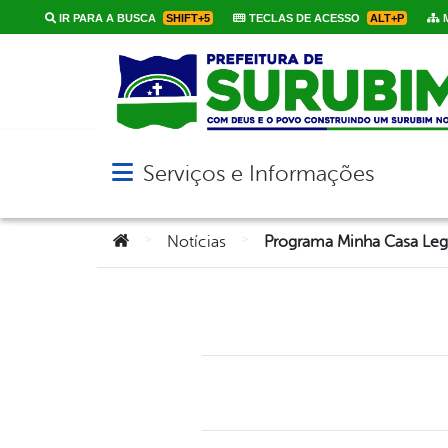
IR PARA A BUSCA
SHIFT+5
TECLAS DE ACESSO
ALT+P
M
Serviços e Informações
Abrir menu principal de navegação
Você está aqui:
>
>
Notícias
Programa Minha Casa Leg