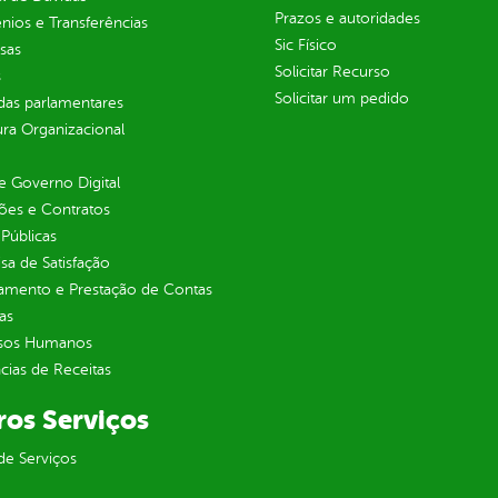
Prazos e autoridades
ios e Transferências
Sic Físico
sas
Solicitar Recurso
s
Solicitar um pedido
as parlamentares
ura Organizacional
 Governo Digital
ções e Contratos
Públicas
sa de Satisfação
jamento e Prestação de Contas
as
sos Humanos
ias de Receitas
ros Serviços
de Serviços