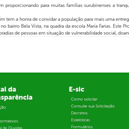
 proporcionando para muitas famílias surubinenses a tranqui
ubim tem a honra de convidar a população para mais uma entreg
), no bairro Bela Vista, na quadra da escola Maria Farias. Este 
adias de pessoas em situação de vulnerabilidade social, doand
al da
E-sic
nsparência
Como solicitar
Consulte sua Solicitação
ção
Decretos
Estatísticas
normativos
Formulários
l de Dúvidas