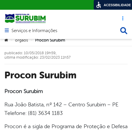
ACESSIBILIDADE
Acesso ráp
Busca
Serviços e Informações
Abrir menu principal de navegação
Você está aqui:
orgaos
Procon Surubim
>
>
publicado: 10/05/2018 19h59,
última modificação: 23/02/2023 11h57
Procon Surubim
Procon Surubim
book
Rua João Batista, nº 142 – Centro Surubim – PE
Telefone: (81) 3634 1183
er
Procon é a sigla de Programa de Proteção e Defesa