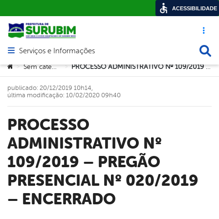
ACESSIBILIDADE
Acesso ráp
Busca
Serviços e Informações
Abrir menu principal de navegação
Você está aqui:
Sem categoria
PROCESSO ADMINISTRATIVO Nº 109/2019 – PREGÃO PRESENCIAL Nº 020/2019 – ENCERRADO
>
>
publicado: 20/12/2019 10h14,
última modificação: 10/02/2020 09h40
PROCESSO
ADMINISTRATIVO Nº
109/2019 – PREGÃO
PRESENCIAL Nº 020/2019
– ENCERRADO