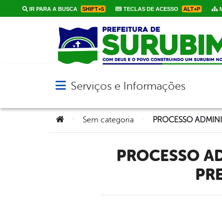
IR PARA A BUSCA
SHIFT+5
TECLAS DE ACESSO
ALT+P
M
Serviços e Informações
Abrir menu principal de navegação
Você está aqui:
>
>
Sem categoria
PROCESSO ADMINISTRATIVO Nº 062/2019 – TOMADA DE
PR