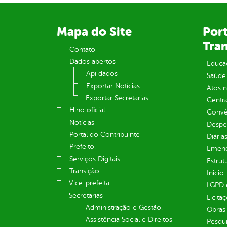
Mapa do Site
Port
Tra
Contato
Dados abertos
Educa
Api dados
Saúde
Exportar Notícias
Atos 
Exportar Secretarias
Centra
Hino oficial
Convên
Notícias
Despe
Portal do Contribuinte
Diária
Prefeito.
Emend
Serviços Digitais
Estrut
Transição
Inicio
Vice-prefeita.
LGPD e
Secretarias
Licita
Administração e Gestão.
Obras 
Assistência Social e Direitos
Pesqui