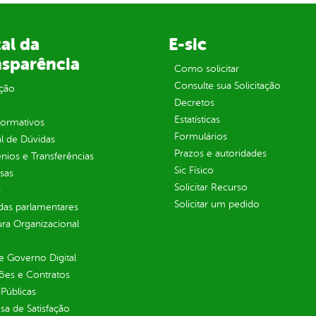
al da
E-sic
nsparência
Como solicitar
Consulte sua Solicitação
ção
Decretos
Estatísticas
normativos
Formulários
l de Dúvidas
Prazos e autoridades
ios e Transferências
Sic Físico
sas
Solicitar Recurso
s
Solicitar um pedido
as parlamentares
ura Organizacional
 Governo Digital
ções e Contratos
Públicas
sa de Satisfação