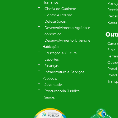
Humanos.
Plane
Chefia de Gabinete.
Receit
Controle Interno.
Recur
Defesa Social.
Renúnc
Desenvolvimento Agrário e
Out
Econômico.
Desenvolvimento Urbano e
Carta 
Habitação
E-sic
Educação e Cultura.
Ferram
Esportes.
Ouvid
Finanças.
Portal
Infraestrutura e Serviços
Portal
Públicos.
Transp
Juventude.
Procuradoria Jurídica.
Saúde.