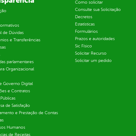
nsparência
Como solicitar
Consulte sua Solicitação
ção
Decretos
Estatísticas
normativos
Formulários
l de Dúvidas
Prazos e autoridades
ios e Transferências
Sic Físico
sas
Solicitar Recurso
s
Solicitar um pedido
as parlamentares
ura Organizacional
 Governo Digital
ções e Contratos
Públicas
sa de Satisfação
jamento e Prestação de Contas
as
sos Humanos
ias de Receitas