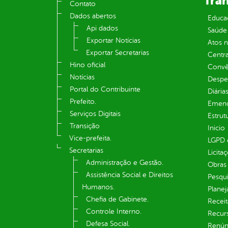
Tra
Contato
Dados abertos
Educa
Api dados
Saúde
Exportar Notícias
Atos 
Exportar Secretarias
Centra
Hino oficial
Convên
Notícias
Despe
Portal do Contribuinte
Diária
Prefeito.
Emend
Serviços Digitais
Estrut
Transição
Inicio
Vice-prefeita.
LGPD e
Secretarias
Licita
Administração e Gestão.
Obras 
Assistência Social e Direitos
Pesqui
Humanos.
Plane
Chefia de Gabinete.
Receit
Controle Interno.
Recur
Defesa Social.
Renúnc