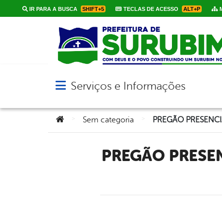
IR PARA A BUSCA
SHIFT+5
TECLAS DE ACESSO
ALT+P
M
Serviços e Informações
Abrir menu principal de navegação
Você está aqui:
>
>
Sem categoria
PREGÃO PRESENCIAL Nº 027/2018 – PROCESSO LICITATÓRIO