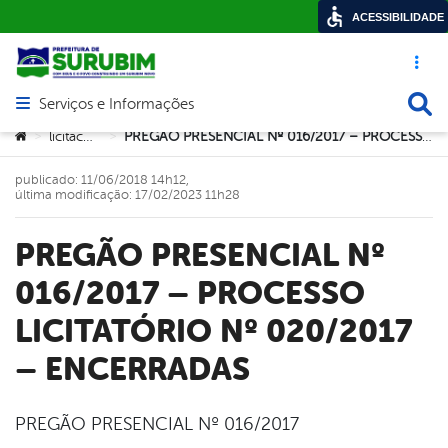
ACESSIBILIDADE
Acesso ráp
Busca
Serviços e Informações
Abrir menu principal de navegação
Você está aqui:
licitacoes
PREGÃO PRESENCIAL Nº 016/2017 – PROCESSO LICITATÓRIO Nº 020/2017 – ENCERRADAS
>
>
publicado: 11/06/2018 14h12,
última modificação: 17/02/2023 11h28
PREGÃO PRESENCIAL Nº
016/2017 – PROCESSO
LICITATÓRIO Nº 020/2017
– ENCERRADAS
PREGÃO PRESENCIAL Nº 016/2017