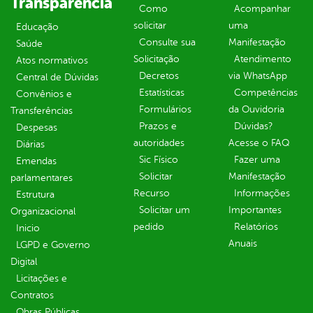
Transparência
Como
Acompanhar
solicitar
uma
Educação
Consulte sua
Manifestação
Saúde
Solicitação
Atendimento
Atos normativos
Decretos
via WhatsApp
Central de Dúvidas
Estatísticas
Competências
Convênios e
Formulários
da Ouvidoria
Transferências
Prazos e
Dúvidas?
Despesas
autoridades
Acesse o FAQ
Diárias
Sic Físico
Fazer uma
Emendas
Solicitar
Manifestação
parlamentares
Recurso
Informações
Estrutura
Solicitar um
Importantes
Organizacional
pedido
Relatórios
Inicio
Anuais
LGPD e Governo
Digital
Licitações e
Contratos
Obras Públicas