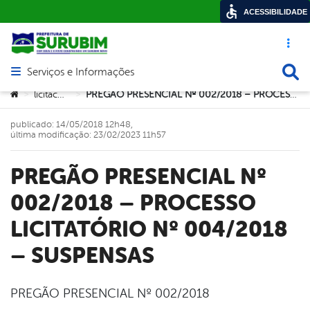
ACESSIBILIDADE
Acesso ráp
Busca
Serviços e Informações
Abrir menu principal de navegação
Você está aqui:
licitacoes
PREGÃO PRESENCIAL Nº 002/2018 – PROCESSO LICITATÓRIO Nº 004/2018 – SUSPENSAS
>
>
publicado: 14/05/2018 12h48,
última modificação: 23/02/2023 11h57
PREGÃO PRESENCIAL Nº
002/2018 – PROCESSO
LICITATÓRIO Nº 004/2018
– SUSPENSAS
PREGÃO PRESENCIAL Nº 002/2018