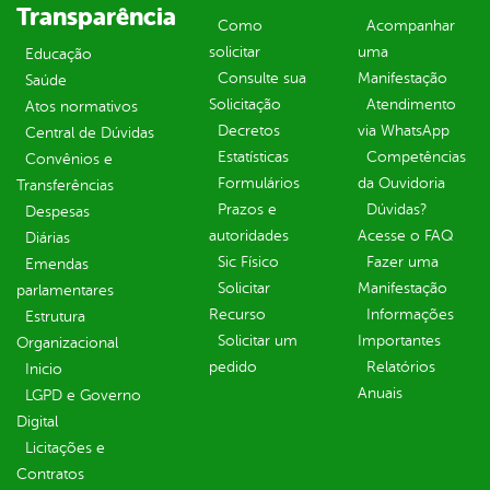
Transparência
Como
Acompanhar
solicitar
uma
Educação
Consulte sua
Manifestação
Saúde
Solicitação
Atendimento
Atos normativos
Decretos
via WhatsApp
Central de Dúvidas
Estatísticas
Competências
Convênios e
Formulários
da Ouvidoria
Transferências
Prazos e
Dúvidas?
Despesas
autoridades
Acesse o FAQ
Diárias
Sic Físico
Fazer uma
Emendas
Solicitar
Manifestação
parlamentares
Recurso
Informações
Estrutura
Solicitar um
Importantes
Organizacional
pedido
Relatórios
Inicio
Anuais
LGPD e Governo
Digital
Licitações e
Contratos