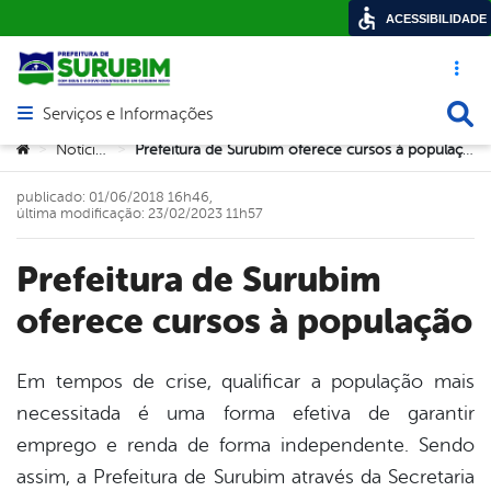
ACESSIBILIDADE
Acesso ráp
Busca
Serviços e Informações
Abrir menu principal de navegação
Você está aqui:
Notícias
Prefeitura de Surubim oferece cursos à população
>
>
publicado: 01/06/2018 16h46,
última modificação: 23/02/2023 11h57
Prefeitura de Surubim
oferece cursos à população
Em tempos de crise, qualificar a população mais
necessitada é uma forma efetiva de garantir
book
emprego e renda de forma independente. Sendo
assim, a Prefeitura de Surubim através da Secretaria