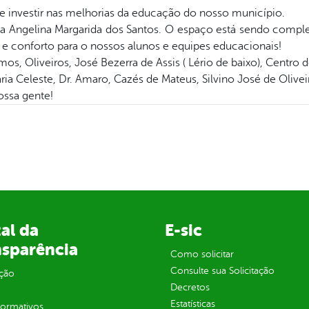
de investir nas melhorias da educação do nosso município.
la Angelina Margarida dos Santos. O espaço está sendo complet
 conforto para o nossos alunos e equipes educacionais!
, Oliveiros, José Bezerra de Assis ( Lério de baixo), Centro d
ia Celeste, Dr. Amaro, Cazés de Mateus, Silvino José de Olivei
ossa gente!
al da
E-sic
nsparência
Como solicitar
Consulte sua Solicitação
ção
Decretos
Estatísticas
normativos