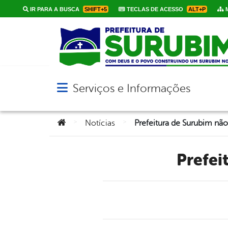
IR PARA A BUSCA
SHIFT+5
TECLAS DE ACESSO
ALT+P
M
Serviços e Informações
Abrir menu principal de navegação
Você está aqui:
>
>
Notícias
Prefeitura de Surubim não 
Prefe