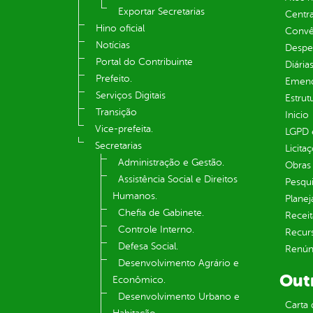
Exportar Secretarias
Centra
Hino oficial
Convên
Notícias
Despe
Portal do Contribuinte
Diária
Prefeito.
Emend
Serviços Digitais
Estrut
Transição
Inicio
Vice-prefeita.
LGPD e
Secretarias
Licita
Administração e Gestão.
Obras 
Assistência Social e Direitos
Pesqui
Humanos.
Plane
Chefia de Gabinete.
Receit
Controle Interno.
Recur
Defesa Social.
Renúnc
Desenvolvimento Agrário e
Out
Econômico.
Desenvolvimento Urbano e
Carta 