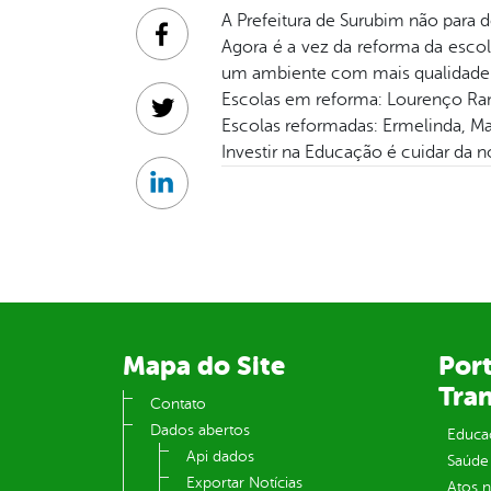
A Prefeitura de Surubim não para 
Facebook
Agora é a vez da reforma da esco
um ambiente com mais qualidade e
Escolas em reforma: Lourenço Ramos
Twitter
Escolas reformadas: Ermelinda, Mar
Investir na Educação é cuidar da n
Linkedin
Mapa do Site
Port
Tra
Contato
Dados abertos
Educa
Api dados
Saúde
Exportar Notícias
Atos 