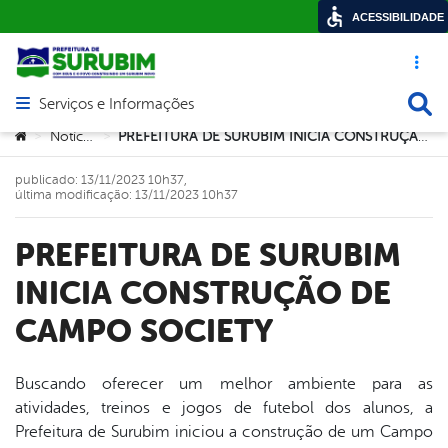
ACESSIBILIDADE
Acesso ráp
Busca
Serviços e Informações
Abrir menu principal de navegação
Você está aqui:
Notícias
PREFEITURA DE SURUBIM INICIA CONSTRUÇÃO DE CAMPO SOCIETY
>
>
publicado: 13/11/2023 10h37,
última modificação: 13/11/2023 10h37
PREFEITURA DE SURUBIM
INICIA CONSTRUÇÃO DE
CAMPO SOCIETY
Buscando oferecer um melhor ambiente para as
atividades, treinos e jogos de futebol dos alunos, a
book
Prefeitura de Surubim iniciou a construção de um Campo