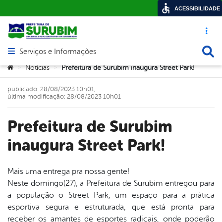
ACESSIBILIDADE
Acesso ráp
Busca
Serviços e Informações
Abrir menu principal de navegação
Você está aqui:
Notícias
Prefeitura de Surubim inaugura Street Park!
>
>
publicado: 28/08/2023 10h01,
última modificação: 28/08/2023 10h01
Prefeitura de Surubim
inaugura Street Park!
Mais uma entrega pra nossa gente!
Neste domingo(27), a Prefeitura de Surubim entregou para
book
a população o Street Park, um espaço para a prática
esportiva segura e estruturada, que está pronta para
receber os amantes de esportes radicais, onde poderão