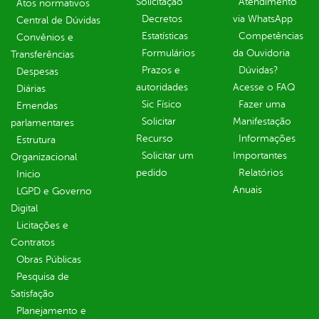
Solicitação
Atendimento
Atos normativos
Decretos
via WhatsApp
Central de Dúvidas
Estatísticas
Competências
Convênios e
Formulários
da Ouvidoria
Transferências
Prazos e
Dúvidas?
Despesas
autoridades
Acesse o FAQ
Diárias
Sic Físico
Fazer uma
Emendas
Solicitar
Manifestação
parlamentares
Recurso
Informações
Estrutura
Solicitar um
Importantes
Organizacional
pedido
Relatórios
Inicio
Anuais
LGPD e Governo
Digital
Licitações e
Contratos
Obras Públicas
Pesquisa de
Satisfação
Planejamento e