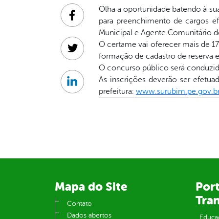
Olha a oportunidade batendo à sua 
Facebook
para preenchimento de cargos efe
Municipal e Agente Comunitário de
O certame vai oferecer mais de 17
Twitter
formação de cadastro de reserva 
O concurso público será conduzid
As inscrições deverão ser efetua
Linkedin
prefeitura:
www.surubim.pe.gov.b
Mapa do Site
Port
Tra
Contato
Dados abertos
Educa