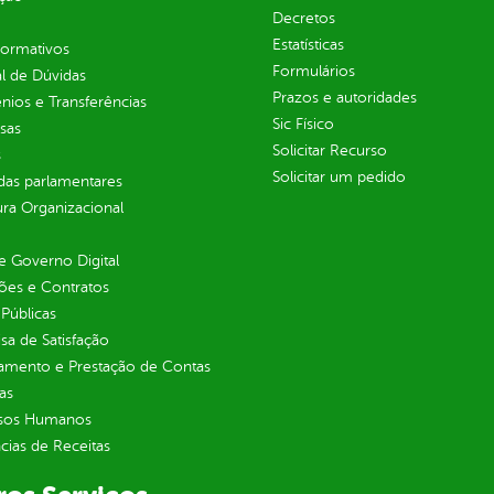
Decretos
Estatísticas
normativos
Formulários
l de Dúvidas
Prazos e autoridades
ios e Transferências
Sic Físico
sas
Solicitar Recurso
s
Solicitar um pedido
as parlamentares
ura Organizacional
 Governo Digital
ções e Contratos
Públicas
sa de Satisfação
jamento e Prestação de Contas
as
sos Humanos
ias de Receitas