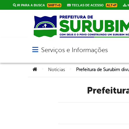
IR PARA A BUSCA
SHIFT+5
TECLAS DE ACESSO
ALT+P
M
Serviços e Informações
Abrir menu principal de navegação
Você está aqui:
>
>
Notícias
Prefeitu