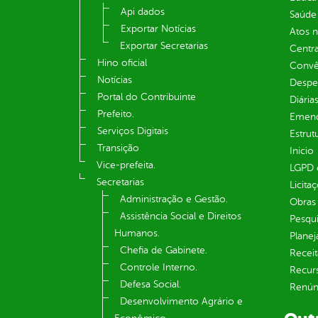
Api dados
Saúde
Exportar Notícias
Atos 
Exportar Secretarias
Centra
Hino oficial
Convên
Notícias
Despe
Portal do Contribuinte
Diária
Prefeito.
Emend
Serviços Digitais
Estrut
Transição
Inicio
Vice-prefeita.
LGPD e
Secretarias
Licita
Administração e Gestão.
Obras 
Assistência Social e Direitos
Pesqui
Humanos.
Plane
Chefia de Gabinete.
Receit
Controle Interno.
Recur
Defesa Social.
Renúnc
Desenvolvimento Agrário e