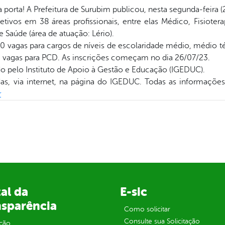
porta! A Prefeitura de Surubim publicou, nesta segunda-feira (
tivos em 38 áreas profissionais, entre elas Médico, Fisiotera
 Saúde (área de atuação: Lério).
0 vagas para cargos de níveis de escolaridade médio, médio té
e vagas para PCD. As inscrições começam no dia 26/07/23.
o pelo Instituto de Apoio à Gestão e Educação (IGEDUC).
das, via internet, na página do IGEDUC. Todas as informaçõe
r
al da
E-sic
nsparência
Como solicitar
Consulte sua Solicitação
ção