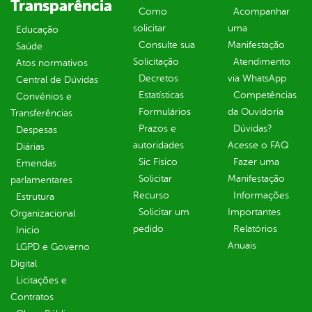
Transparência
Como
Acompanhar
solicitar
uma
Educação
Consulte sua
Manifestação
Saúde
Solicitação
Atendimento
Atos normativos
Decretos
via WhatsApp
Central de Dúvidas
Estatísticas
Competências
Convênios e
Formulários
da Ouvidoria
Transferências
Prazos e
Dúvidas?
Despesas
autoridades
Acesse o FAQ
Diárias
Sic Físico
Fazer uma
Emendas
Solicitar
Manifestação
parlamentares
Recurso
Informações
Estrutura
Solicitar um
Importantes
Organizacional
pedido
Relatórios
Inicio
Anuais
LGPD e Governo
Digital
Licitações e
Contratos