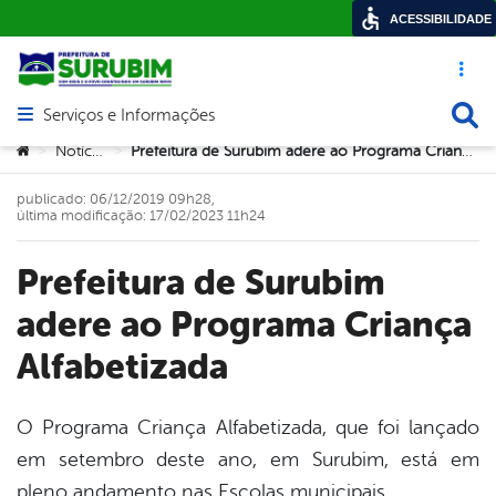
ACESSIBILIDADE
Acesso ráp
Busca
Serviços e Informações
Abrir menu principal de navegação
Você está aqui:
Notícias
Prefeitura de Surubim adere ao Programa Criança Alfabetizada
>
>
publicado: 06/12/2019 09h28,
última modificação: 17/02/2023 11h24
Prefeitura de Surubim
adere ao Programa Criança
Alfabetizada
O Programa Criança Alfabetizada, que foi lançado
em setembro deste ano, em Surubim, está em
book
pleno andamento nas Escolas municipais.