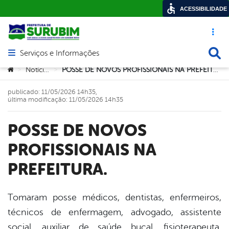
ACESSIBILIDADE
Acesso ráp
Busca
Serviços e Informações
Abrir menu principal de navegação
Você está aqui:
Notícias
POSSE DE NOVOS PROFISSIONAIS NA PREFEITURA.
>
>
publicado: 11/05/2026 14h35,
última modificação: 11/05/2026 14h35
POSSE DE NOVOS
PROFISSIONAIS NA
PREFEITURA.
Tomaram posse médicos, dentistas, enfermeiros,
técnicos de enfermagem, advogado, assistente
book
social, auxiliar de saúde bucal, fisioterapeuta,