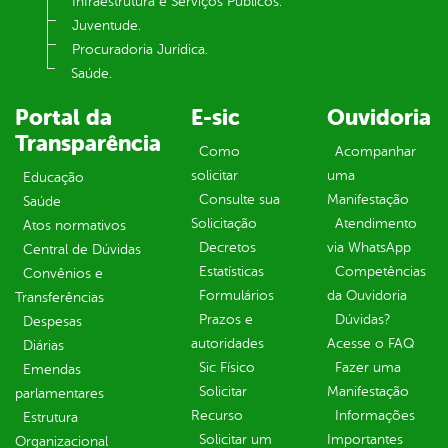
Infraestrutura e Serviços Públicos.
Juventude.
Procuradoria Jurídica.
Saúde.
Portal da
E-sic
Ouvidoria
Transparência
Como
Acompanhar
solicitar
uma
Educação
Consulte sua
Manifestação
Saúde
Solicitação
Atendimento
Atos normativos
Decretos
via WhatsApp
Central de Dúvidas
Estatísticas
Competências
Convênios e
Formulários
da Ouvidoria
Transferências
Prazos e
Dúvidas?
Despesas
autoridades
Acesse o FAQ
Diárias
Sic Físico
Fazer uma
Emendas
Solicitar
Manifestação
parlamentares
Recurso
Informações
Estrutura
Solicitar um
Importantes
Organizacional